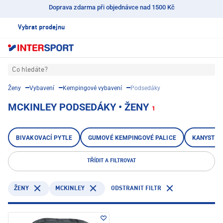
Doprava zdarma při objednávce nad 1500 Kč
Vybrat prodejnu
Co hledáte?
Ženy
Vybavení
Kempingové vybavení
Podsedáky
MCKINLEY PODSEDÁKY • ŽENY
1
BIVAKOVACÍ PYTLE
GUMOVÉ KEMPINGOVÉ PALICE
KANYSTRY
TŘÍDIT A FILTROVAT
MCKINLEY
ODSTRANIT FILTR
ŽENY