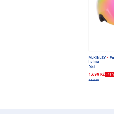
McKINLEY
·
Pul
helma
Děti
1.699 Kč
-41 
2.899 Kč