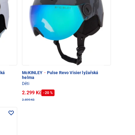
ská
McKINLEY
·
Pulse Revo Visier lyžařská
helma
Děti
2.299 Kč
-20 %
2.899 Kč