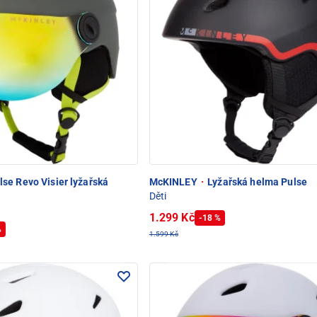
se Revo Visier lyžařská
McKINLEY
·
Lyžařská helma Pulse
Děti
1.299 Kč
-18 %
%
1.599 Kč