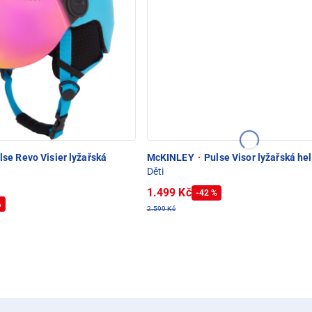
se Revo Visier lyžařská
McKINLEY
·
Pulse Visor lyžařská he
Děti
1.499 Kč
-42 %
%
2.599 Kč