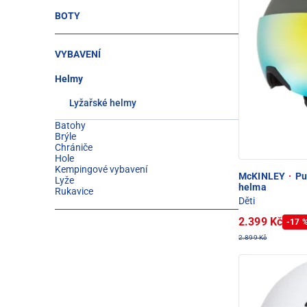
BOTY
VYBAVENÍ
Helmy
Lyžařské helmy
Batohy
Brýle
Chrániče
Hole
Kempingové vybavení
McKINLEY
·
Pul
Lyže
helma
Rukavice
Děti
2.399 Kč
-17 
2.899 Kč