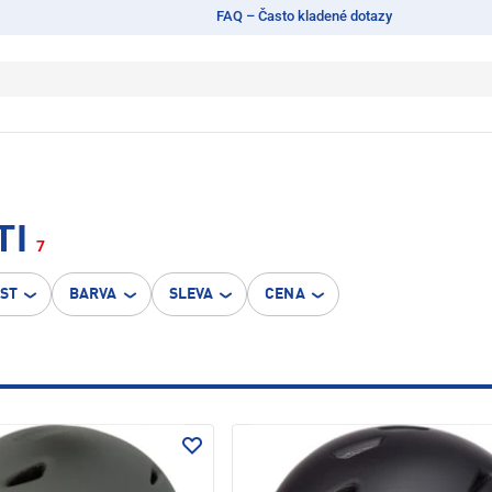
FAQ – Často kladené dotazy
TI
7
OST
BARVA
SLEVA
CENA