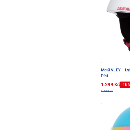
McKINLEY
·
Ly
Děti
1.299 Kč
-18 
1.599 Kč