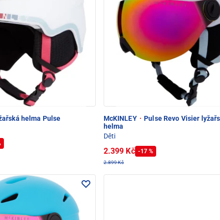
žařská helma Pulse
McKINLEY
·
Pulse Revo Visier lyžař
helma
Děti
%
2.399 Kč
-17 %
2.899 Kč