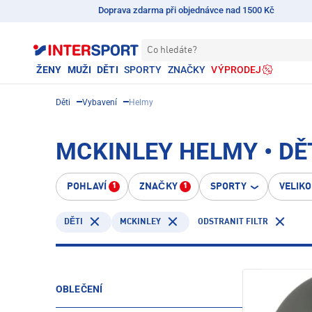
Doprava zdarma při objednávce nad 1500 Kč
Co hledáte?
ŽENY
MUŽI
DĚTI
SPORTY
ZNAČKY
VÝPRODEJ
Děti
Vybavení
Helmy
MCKINLEY HELMY • DĚ
POHLAVÍ
ZNAČKY
SPORTY
VELIK
1
1
MCKINLEY
ODSTRANIT FILTR
DĚTI
OBLEČENÍ