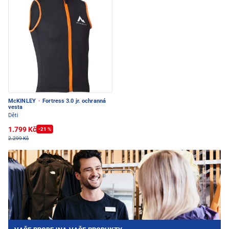
McKINLEY
·
Fortress 3.0 jr. ochranná
vesta
Děti
1.799 Kč
-21 %
2.299 Kč