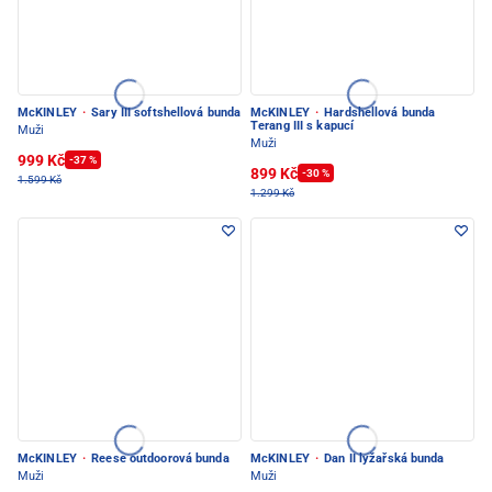
McKINLEY
·
Sary III softshellová bunda
McKINLEY
·
Hardshellová bunda
Terang III s kapucí
Muži
Muži
999 Kč
-37 %
899 Kč
-30 %
1.599 Kč
1.299 Kč
McKINLEY
·
Reese outdoorová bunda
McKINLEY
·
Dan II lyžařská bunda
Muži
Muži