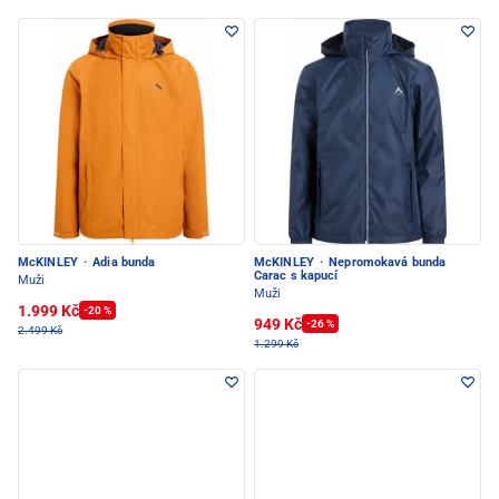
McKINLEY
·
Adia bunda
McKINLEY
·
Nepromokavá bunda
Carac s kapucí
Muži
Muži
1.999 Kč
-20 %
949 Kč
-26 %
2.499 Kč
1.299 Kč