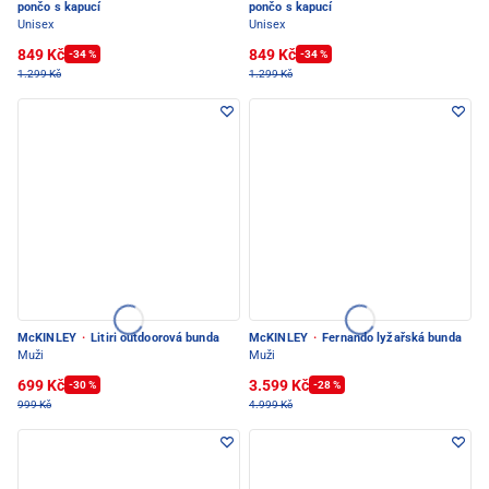
pončo s kapucí
pončo s kapucí
Unisex
Unisex
849 Kč
849 Kč
-34 %
-34 %
1.299 Kč
1.299 Kč
McKINLEY
·
Litiri outdoorová bunda
McKINLEY
·
Fernando lyžařská bunda
Muži
Muži
699 Kč
3.599 Kč
-30 %
-28 %
999 Kč
4.999 Kč