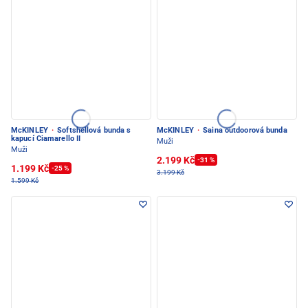
McKINLEY
·
Softshellová bunda s
McKINLEY
·
Saina outdoorová bunda
kapucí Ciamarello II
Muži
Muži
2.199 Kč
-31 %
1.199 Kč
-25 %
3.199 Kč
1.599 Kč