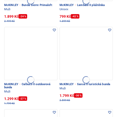
McKINLEY
·
Bunda Sierre Primaloft
McKINLEY
·
Lambaol II pláštěnka
Muži
Unisex
1.899 Kč
799 Kč
-24 %
-42 %
2.499 Kč
1.399 Kč
McKINLEY
·
Calbuco II outdoorová
McKINLEY
·
Sansa II turistická bunda
bunda
Muži
Muži
1.799 Kč
-30 %
1.299 Kč
-27 %
2.599 Kč
1.799 Kč