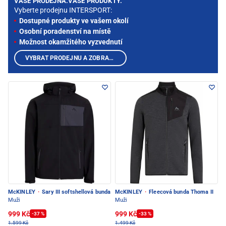
VAŠE PRODEJNA.VAŠE PRODUKTY.
Vyberte prodejnu INTERSPORT:
Dostupné produkty ve vašem okolí
Osobní poradenství na místě
Možnost okamžitého vyzvednutí
VYBRAT PRODEJNU A ZOBRAZIT PRODUKTY
McKINLEY
·
Sary III softshellová bunda
McKINLEY
·
Fleecová bunda Thoma II
Muži
Muži
999 Kč
999 Kč
-37 %
-33 %
1.599 Kč
1.499 Kč