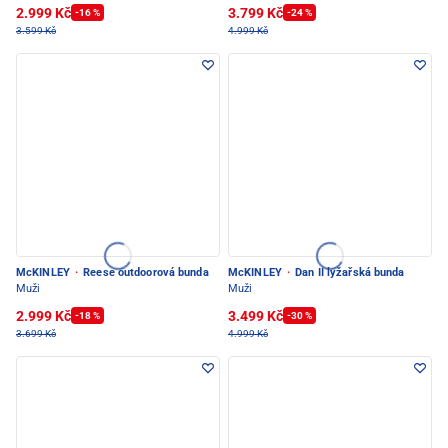
2.999 Kč
3.799 Kč
-16 %
-24 %
3.599 Kč
4.999 Kč
McKINLEY
·
Reese outdoorová bunda
McKINLEY
·
Dan II lyžařská bunda
Muži
Muži
2.999 Kč
3.499 Kč
-18 %
-30 %
3.699 Kč
4.999 Kč