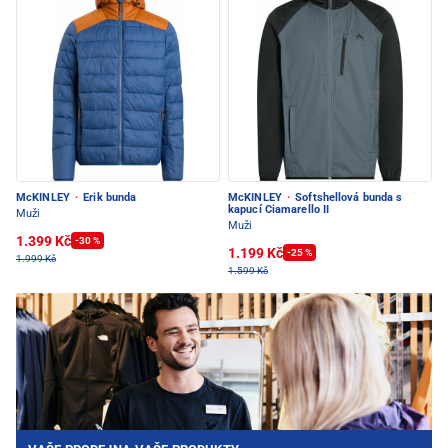
McKINLEY
·
Erik bunda
McKINLEY
·
Softshellová bunda s
kapucí Ciamarello II
Muži
Muži
1.399 Kč
-30 %
1.199 Kč
-25 %
1.999 Kč
1.599 Kč