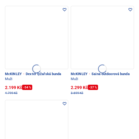
McKINLEY
·
Dexter lyžařská bunda
McKINLEY
·
Saina outdoorová bunda
Muži
Muži
2.199 Kč
2.299 Kč
-54 %
-37 %
4.799 Kč
3.699 Kč