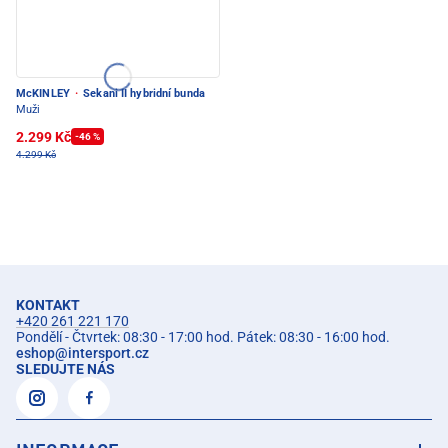
McKINLEY
·
Sekani II hybridní bunda
Muži
2.299 Kč
-46 %
4.299 Kč
KONTAKT
+420 261 221 170
Pondělí - Čtvrtek: 08:30 - 17:00 hod. Pátek: 08:30 - 16:00 hod.
eshop
@
intersport.cz
SLEDUJTE NÁS