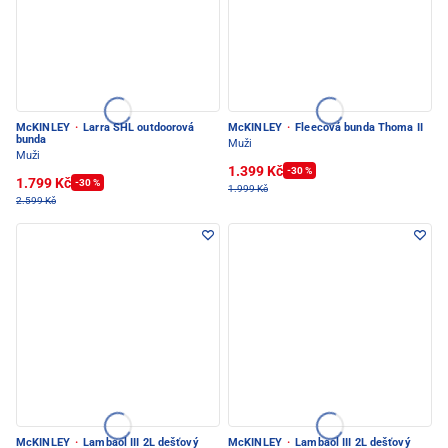
McKINLEY
·
Larra SHL outdoorová
McKINLEY
·
Fleecová bunda Thoma II
bunda
Muži
Muži
1.399 Kč
-30 %
1.799 Kč
-30 %
1.999 Kč
2.599 Kč
McKINLEY
·
Lambaol III 2L dešťový
McKINLEY
·
Lambaol III 2L dešťový