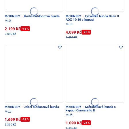
McKINLEY
·
Hodia outdoorová bunda
McKINLEY
·
Lyžařská bunda Dean II
AQX 10.10 s kapucí
Muži
Muži
2.199 Kč
-15 %
4.099 Kč
-25 %
2.599 Kč
5.499 Kč
McKINLEY
·
Jobel outdoorová bunda
McKINLEY
·
Softshellová bunda s
kapucí Ciamarello II
Muži
Muži
1.699 Kč
-29 %
1.099 Kč
-26 %
2.399 Kč
1.499 Kč