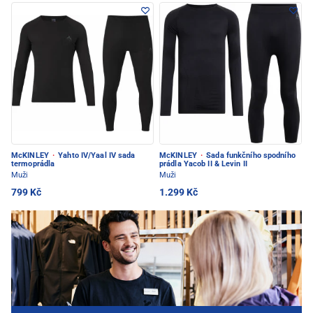
McKINLEY
·
Yahto IV/Yaal IV sada
McKINLEY
·
Sada funkčního spodního
termoprádla
prádla Yacob II & Levin II
Muži
Muži
799 Kč
1.299 Kč