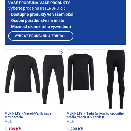
VAŠE PRODEJNA.VAŠE PRODUKTY.
Vyberte prodejnu INTERSPORT:
Dostupné produkty ve vašem okolí
Osobní poradenství na místě
Možnost okamžitého vyzvednutí
VYBRAT PRODEJNU A ZOBRAZIT PRODUKTY
McKINLEY
·
Yacob/Yanik sada
McKINLEY
·
Sada funkčního spodního
termoprádla
prádla Yacob II & Yanik II
Muži
Muži
1.199 Kč
1.299 Kč