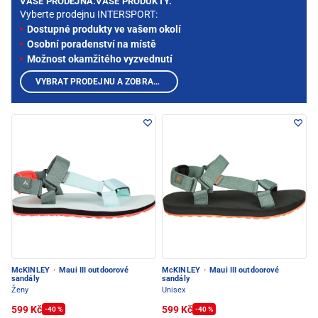
VAŠE PRODEJNA.VAŠE PRODUKTY.
Vyberte prodejnu INTERSPORT:
Dostupné produkty ve vašem okolí
Osobní poradenství na místě
Možnost okamžitého vyzvednutí
VYBRAT PRODEJNU A ZOBRAZIT PRODUKTY
McKINLEY
·
Maui III outdoorové
McKINLEY
·
Maui III outdoorové
sandály
sandály
Ženy
Unisex
599 Kč
599 Kč
-40 %
-40 %