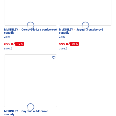
McKINLEY
·
Corcovado Lea outdoorové
McKINLEY
·
Jaguar 3 outdoorové
sandály
sandály
Ženy
Ženy
699 Kč
599 Kč
-17 %
-25 %
849 Kč
799 Kč
McKINLEY
·
Cayman outdoorové
sandály