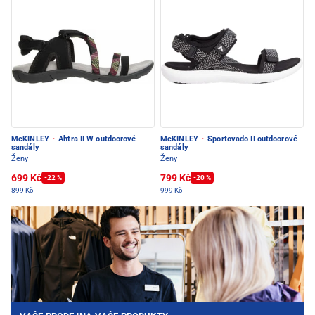
McKINLEY
·
Ahtra II W outdoorové
McKINLEY
·
Sportovado II outdoorové
sandály
sandály
Ženy
Ženy
699 Kč
799 Kč
-22 %
-20 %
899 Kč
999 Kč