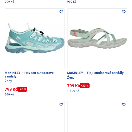
999 Kč
999 Kč
McKINLEY
·
Havasu outdoorové
McKINLEY
·
Fidji outdoorové sandály
sandály
Ženy
Ženy
799 Kč
-33 %
799 Kč
-20 %
1.199 Kč
999 Kč