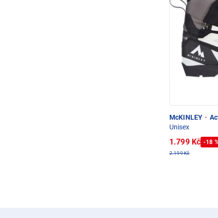
McKINLEY
·
Ac
Unisex
1.799 Kč
-18 
2.199 Kč