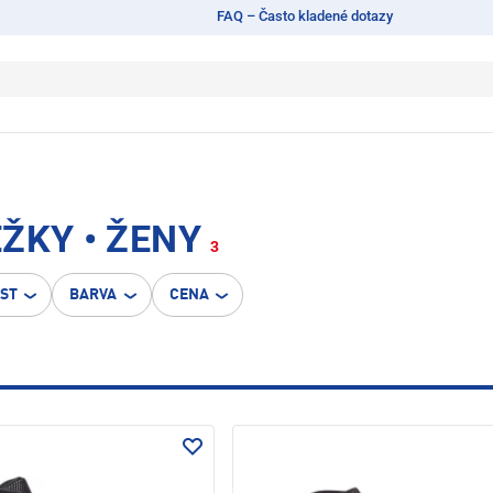
FAQ – Často kladené dotazy
ŽKY • ŽENY
3
OST
BARVA
CENA