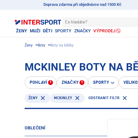
Doprava zdarma při objednávce nad 1500 Kč
Co hledáte?
ŽENY
MUŽI
DĚTI
SPORTY
ZNAČKY
VÝPRODEJ
Ženy
Boty
Boty na běžky
MCKINLEY BOTY NA BĚ
POHLAVÍ
ZNAČKY
SPORTY
VELIK
1
1
MCKINLEY
ODSTRANIT FILTR
ŽENY
OBLEČENÍ