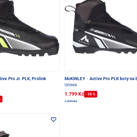
ive Pro Jr. PLK, Prolink
McKINLEY
·
Active Pro PLK boty na 
Unisex
1.799 Kč
-10 %
%
1.999 Kč