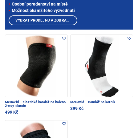
Osobní poradenství na místě
Možnost okamžitého vyzvednutí
VYBRAT PRODEJNU A ZOBRAZIT PRODUKTY
McDavid
·
elastická bandáž na koleno
McDavid
·
Bandáž na kotník
2-way elastic
399 Kč
499 Kč