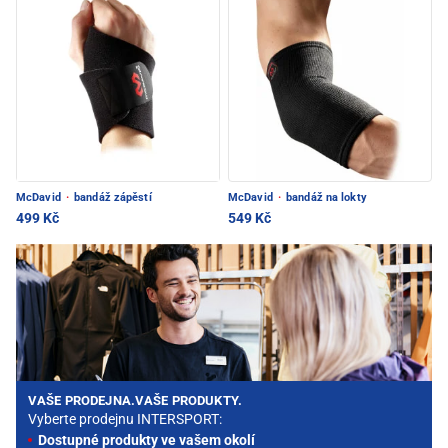
McDavid
·
bandáž zápěstí
McDavid
·
bandáž na lokty
499 Kč
549 Kč
VAŠE PRODEJNA.VAŠE PRODUKTY.
Vyberte prodejnu INTERSPORT:
Dostupné produkty ve vašem okolí