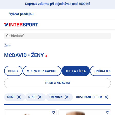
Doprava zdarma při objednávce nad 1500 Kč
Vybrat prodejnu
Co hledáte?
Ženy
MCDAVID • ŽENY
4
BUNDY
MIKINY BEZ KAPUCE
TOPY A TÍLKA
TRIČKA S KR
TŘÍDIT A FILTROVAT
NIKE
TRÉNINK
ODSTRANIT FILTR
MUŽI