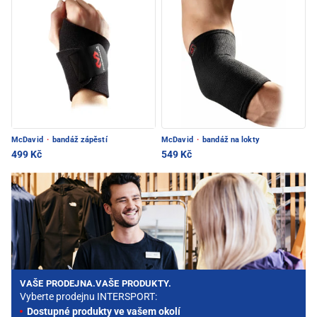
McDavid
·
bandáž zápěstí
McDavid
·
bandáž na lokty
499 Kč
549 Kč
VAŠE PRODEJNA.VAŠE PRODUKTY.
Vyberte prodejnu INTERSPORT:
Dostupné produkty ve vašem okolí