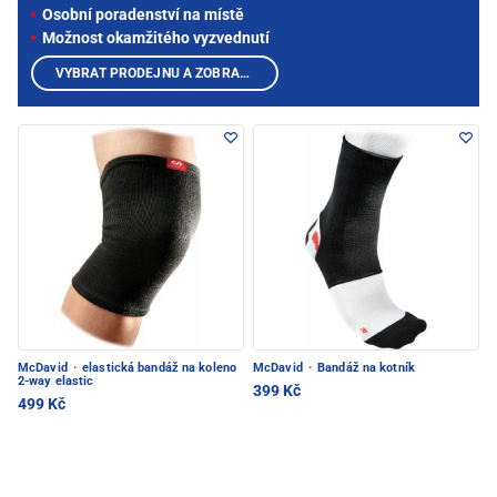
Osobní poradenství na místě
Možnost okamžitého vyzvednutí
VYBRAT PRODEJNU A ZOBRAZIT PRODUKTY
McDavid
·
elastická bandáž na koleno
McDavid
·
Bandáž na kotník
2-way elastic
399 Kč
499 Kč