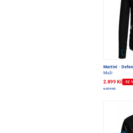
Martini
·
Defen
Muži
2.899 Kč
-52 
6.099 Kč