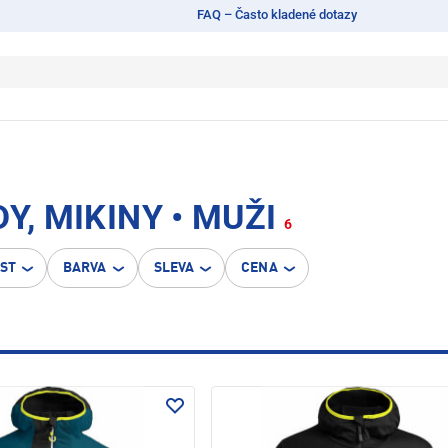
FAQ – Často kladené dotazy
Y, MIKINY • MUŽI
6
OST
BARVA
SLEVA
CENA