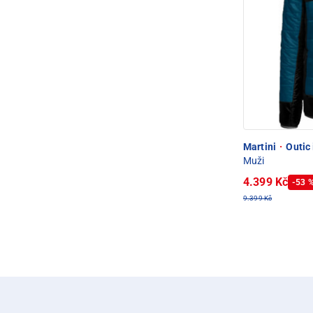
Martini
·
Outic 
Muži
4.399 Kč
-53 
9.399 Kč