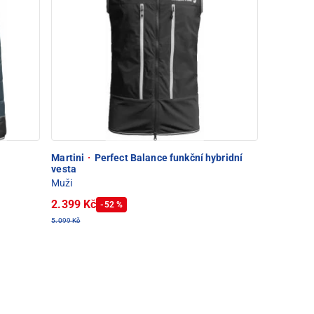
Martini
·
Perfect Balance funkční hybridní
vesta
Muži
2.399 Kč
-52 %
5.099 Kč