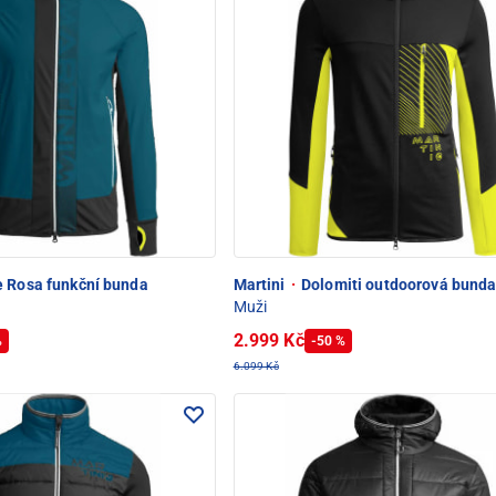
 Rosa funkční bunda
Martini
·
Dolomiti outdoorová bund
Muži
2.999 Kč
%
-50 %
6.099 Kč