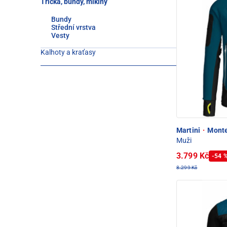
Trička, bundy, mikiny
Bundy
Střední vrstva
Vesty
Kalhoty a kraťasy
Martini
·
Monte
Muži
3.799 Kč
-54 
8.299 Kč