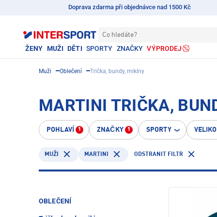
Doprava zdarma při objednávce nad 1500 Kč
Co hledáte?
ŽENY
MUŽI
DĚTI
SPORTY
ZNAČKY
VÝPRODEJ
Muži
Oblečení
Trička, bundy, mikiny
MARTINI TRIČKA, BUND
POHLAVÍ
ZNAČKY
SPORTY
VELIK
1
1
MARTINI
ODSTRANIT FILTR
MUŽI
OBLEČENÍ