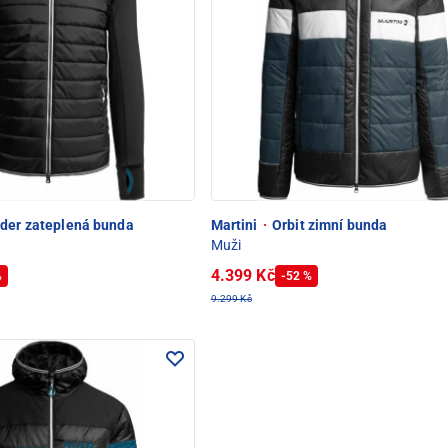
der zateplená bunda
Martini
·
Orbit zimní bunda
Muži
4.399 Kč
%
-52 %
9.299 Kč