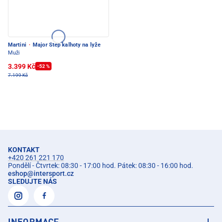
Martini
·
Major Step kalhoty na lyže
Muži
3.399 Kč
-52 %
7.199 Kč
KONTAKT
+420 261 221 170
Pondělí - Čtvrtek: 08:30 - 17:00 hod. Pátek: 08:30 - 16:00 hod.
eshop
@
intersport.cz
SLEDUJTE NÁS