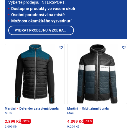
Vyberte prodejnu INTERSPORT:
Dostupné produkty ve vašem okolí
Osobní poradenství na místě
Možnost okamžitého vyzvednutí
VYBRAT PRODEJNU A ZOBRAZIT PRODUKTY
Martini
·
Defender zateplená bunda
Martini
·
Orbit zimní bunda
Muži
Muži
2.899 Kč
4.399 Kč
-52 %
-52 %
6.099 Kč
9.299 Kč