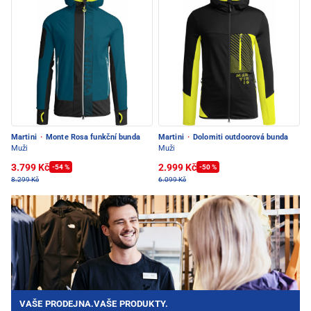
Martini
·
Monte Rosa funkční bunda
Martini
·
Dolomiti outdoorová bunda
Muži
Muži
3.799 Kč
2.999 Kč
-54 %
-50 %
8.299 Kč
6.099 Kč
VAŠE PRODEJNA.VAŠE PRODUKTY.