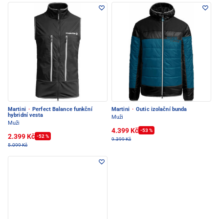
Martini
·
Perfect Balance funkční
Martini
·
Outic izolační bunda
hybridní vesta
Muži
Muži
4.399 Kč
-53 %
2.399 Kč
-52 %
9.399 Kč
5.099 Kč