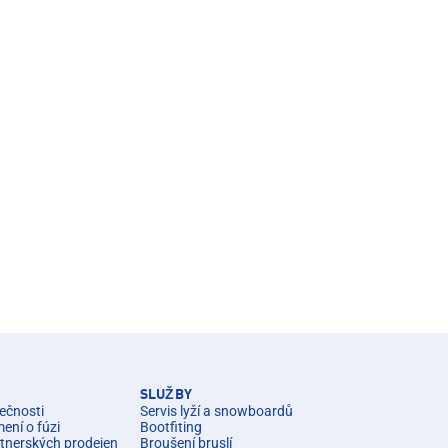
SLUŽBY
ečnosti
Servis lyží a snowboardů
ní o fúzi
Bootfiting
rtnerských prodejen
Broušení bruslí