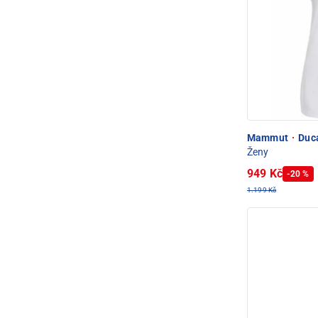
Mammut
·
Duca
Ženy
949 Kč
-20 %
1.199 Kč