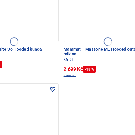
ite So Hooded bunda
Mammut
·
Massone ML Hooded out
mikina
Muži
%
2.699 Kč
-18 %
3.299 Kč