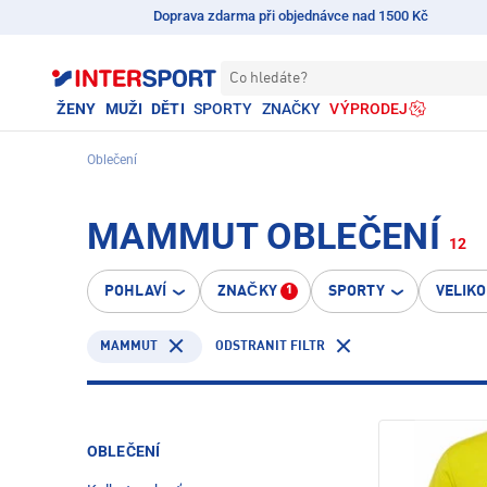
Doprava zdarma při objednávce nad 1500 Kč
Co hledáte?
ŽENY
MUŽI
DĚTI
SPORTY
ZNAČKY
VÝPRODEJ
Oblečení
MAMMUT OBLEČENÍ
12
POHLAVÍ
ZNAČKY
SPORTY
VELIK
1
MAMMUT
ODSTRANIT FILTR
OBLEČENÍ