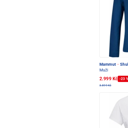
Mammut
·
Shuk
Muži
2.999 Kč
-23 
3.899 Kč