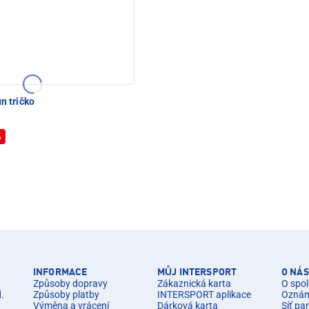
n tričko
%
INFORMACE
MŮJ INTERSPORT
O NÁS
Způsoby dopravy
Zákaznická karta
O spol
d.
Způsoby platby
INTERSPORT aplikace
Oznáme
Výměna a vrácení
Dárková karta
Síť pa