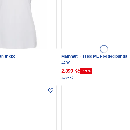
n tričko
Mammut
·
Taiss ML Hooded bunda
Ženy
2.899 Kč
-19 %
3.599 Kč