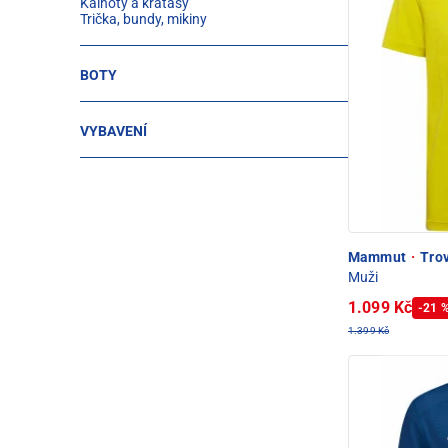
Kalhoty a kraťasy
Trička, bundy, mikiny
BOTY
VYBAVENÍ
Mammut
·
Trov
Muži
1.099 Kč
-21 
1.399 Kč