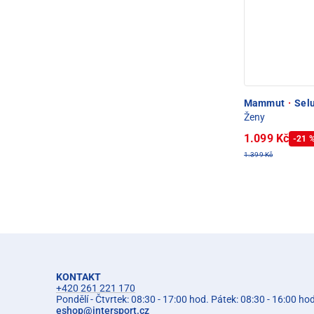
Mammut
·
Selu
Ženy
1.099 Kč
-21 
1.399 Kč
KONTAKT
+420 261 221 170
Pondělí - Čtvrtek: 08:30 - 17:00 hod. Pátek: 08:30 - 16:00 ho
eshop
@
intersport.cz