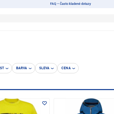
FAQ – Často kladené dotazy
OST
BARVA
SLEVA
CENA