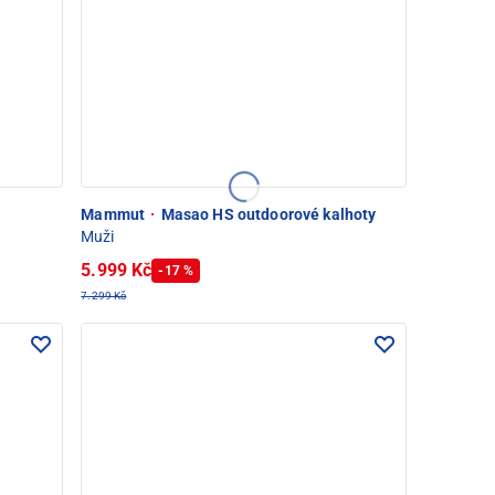
Mammut
·
Masao HS outdoorové kalhoty
Muži
5.999 Kč
-17 %
7.299 Kč