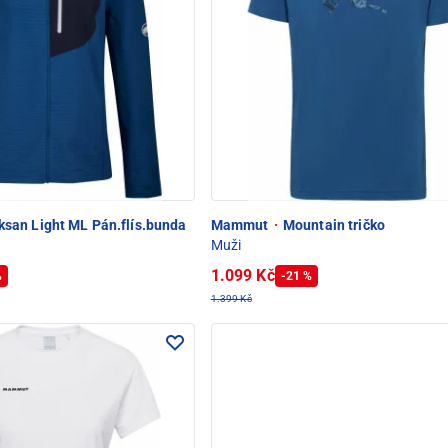
san Light ML Pán.flís.bunda
Mammut
·
Mountain tričko
Muži
1.099 Kč
%
-21 %
1.399 Kč