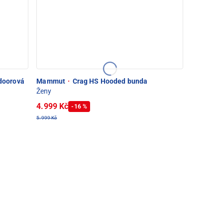
doorová
Mammut
·
Crag HS Hooded bunda
Ženy
4.999 Kč
-16 %
5.999 Kč