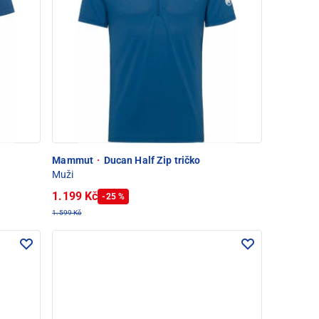
Mammut
·
Ducan Half Zip tričko
Muži
1.199 Kč
-25 %
1.599 Kč