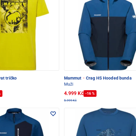
at tričko
Mammut
·
Crag HS Hooded bunda
Muži
4.999 Kč
%
-16 %
5.999 Kč