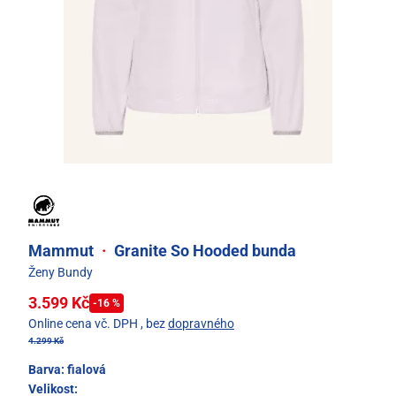
Mammut
·
Granite So Hooded bunda
Ženy Bundy
3.599 Kč
-16 %
Online cena vč. DPH
, bez
dopravného
4.299 Kč
Barva:
fialová
Velikost: