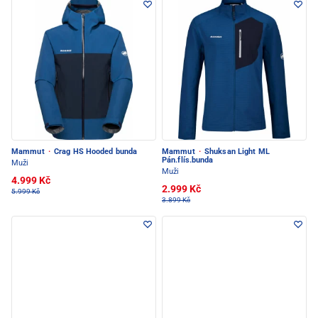
Mammut
·
Crag HS Hooded bunda
Mammut
·
Shuksan Light ML
Pán.flís.bunda
Muži
Muži
4.999 Kč
2.999 Kč
5.999 Kč
3.899 Kč