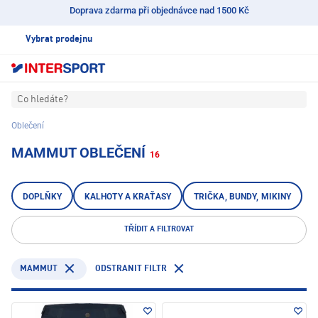
Doprava zdarma při objednávce nad 1500 Kč
Vybrat prodejnu
Co hledáte?
Oblečení
MAMMUT OBLEČENÍ
16
DOPLŇKY
KALHOTY A KRAŤASY
TRIČKA, BUNDY, MIKINY
TŘÍDIT A FILTROVAT
MAMMUT
ODSTRANIT FILTR