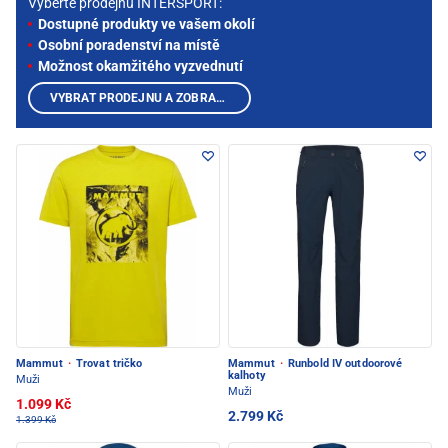
Vyberte prodejnu INTERSPORT:
Dostupné produkty ve vašem okolí
Osobní poradenství na místě
Možnost okamžitého vyzvednutí
VYBRAT PRODEJNU A ZOBRAZIT PRODUKTY
Mammut
·
Trovat tričko
Mammut
·
Runbold IV outdoorové
kalhoty
Muži
Muži
1.099 Kč
2.799 Kč
1.399 Kč