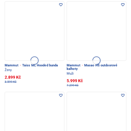
Mammut
·
Taiss ML Hooded bunda
Mammut
·
Masao HS outdoorové
kalhoty
Ženy
Muži
2.899 Kč
5.999 Kč
3.599 Kč
7.299 Kč