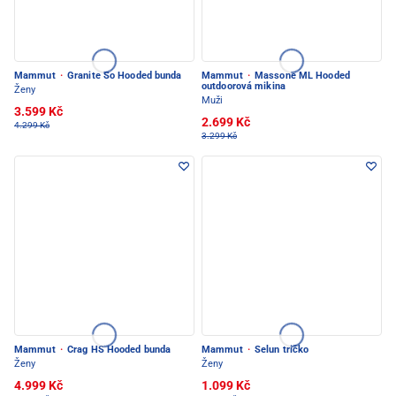
Mammut
·
Granite So Hooded bunda
Mammut
·
Massone ML Hooded
outdoorová mikina
Ženy
Muži
3.599 Kč
2.699 Kč
4.299 Kč
3.299 Kč
Mammut
·
Crag HS Hooded bunda
Mammut
·
Selun tričko
Ženy
Ženy
4.999 Kč
1.099 Kč