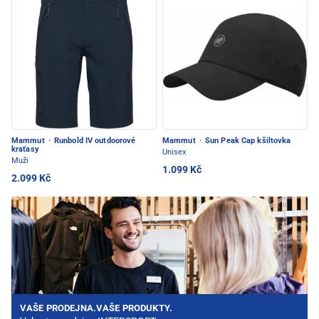
Mammut
·
Runbold IV outdoorové
Mammut
·
Sun Peak Cap kšiltovka
kraťasy
Unisex
Muži
1.099 Kč
2.099 Kč
VAŠE PRODEJNA.VAŠE PRODUKTY.