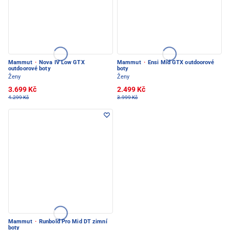
Mammut
·
Nova IV Low GTX
Mammut
·
Ensi Mid GTX outdoorové
outdoorové boty
boty
Ženy
Ženy
3.699 Kč
2.499 Kč
4.299 Kč
3.999 Kč
Mammut
·
Runbold Pro Mid DT zimní
boty