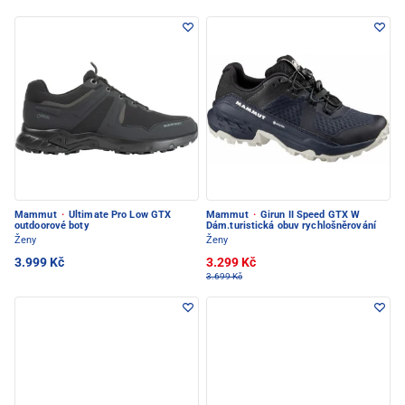
Mammut
·
Ultimate Pro Low GTX
Mammut
·
Girun II Speed GTX W
outdoorové boty
Dám.turistická obuv rychlošněrování
Ženy
Ženy
3.999 Kč
3.299 Kč
3.699 Kč