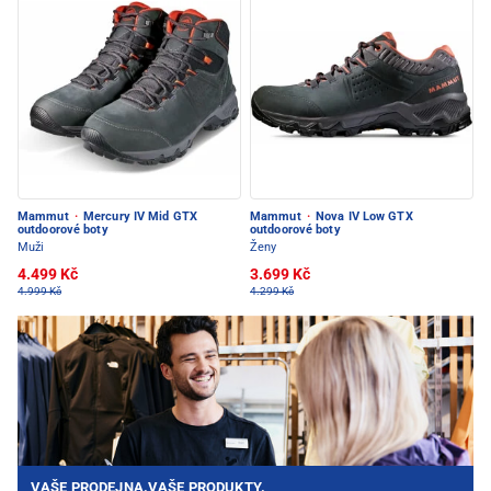
Mammut
·
Mercury IV Mid GTX
Mammut
·
Nova IV Low GTX
outdoorové boty
outdoorové boty
Muži
Ženy
4.499 Kč
3.699 Kč
4.999 Kč
4.299 Kč
VAŠE PRODEJNA.VAŠE PRODUKTY.