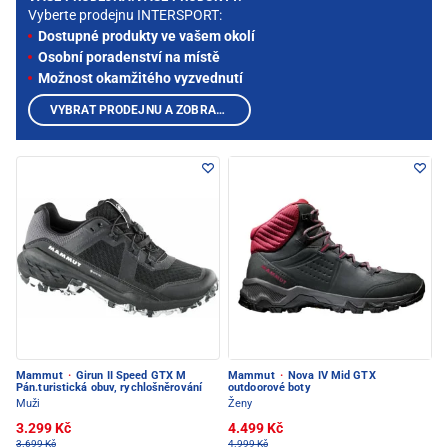
Vyberte prodejnu INTERSPORT:
Dostupné produkty ve vašem okolí
Osobní poradenství na místě
Možnost okamžitého vyzvednutí
VYBRAT PRODEJNU A ZOBRAZIT PRODUKTY
Mammut
·
Girun II Speed GTX M
Mammut
·
Nova IV Mid GTX
Pán.turistická obuv, rychlošněrování
outdoorové boty
Muži
Ženy
3.299 Kč
4.499 Kč
3.699 Kč
4.999 Kč