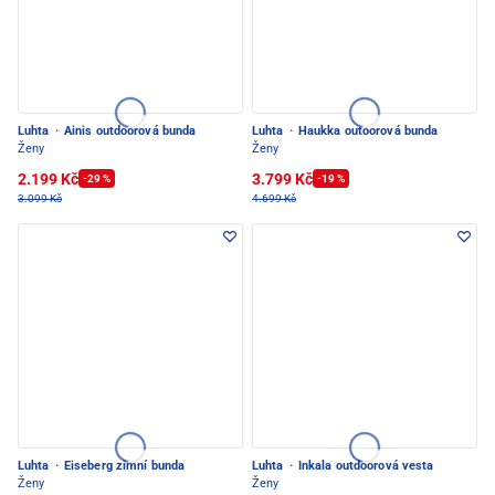
Luhta
·
Ainis outdoorová bunda
Luhta
·
Haukka outoorová bunda
Ženy
Ženy
2.199 Kč
3.799 Kč
-29 %
-19 %
3.099 Kč
4.699 Kč
Luhta
·
Eiseberg zimní bunda
Luhta
·
Inkala outdoorová vesta
Ženy
Ženy