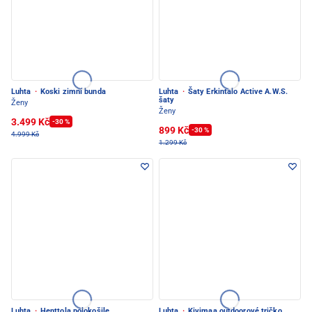
Luhta
·
Koski zimní bunda
Luhta
·
Šaty Erkintalo Active A.W.S.
šaty
Ženy
Ženy
3.499 Kč
-30 %
899 Kč
-30 %
4.999 Kč
1.299 Kč
Luhta
·
Henttola polokošile
Luhta
·
Kivimaa outdoorové tričko