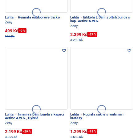
Luhta
·
Heimala outdoorové tričko
Luhta
·
Erkkola L Dám.softsh.bunda s
kap. Active A.W.S.
Ženy
Ženy
499 Kč
-9 %
2.399 Kč
-27 %
549 Kč
3.299 Kč
Luhta
·
Innamaa Dám.bunda s kapucí
Luhta
·
Hopiala sukně s vnitřními
Active A.W.S., Hybrid
kraťasy
Ženy
Ženy
2.199 Kč
1.299 Kč
-29 %
-18 %
3.099 Kč
1.599 Kč