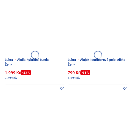
Luhta
·
Alsila hybridní bunda
Luhta
·
Alajoki outdoorové polo tričko
Ženy
Ženy
1.999 Kč
799 Kč
-23 %
-33 %
2.599 Kč
1.199 Kč