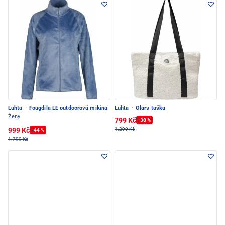
Luhta
·
Fougdila LE outdoorová mikina
Luhta
·
Olars taška
Ženy
799 Kč
-38 %
999 Kč
1.299 Kč
-44 %
1.799 Kč