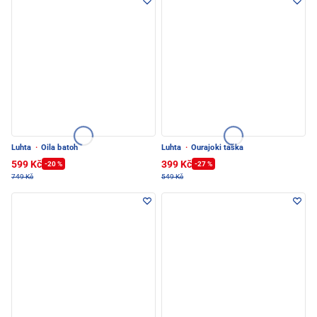
Luhta
·
Oila batoh
Luhta
·
Ourajoki taška
599 Kč
399 Kč
-20 %
-27 %
749 Kč
549 Kč