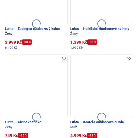
Luhta
·
Espingen outdoorový kabát
Luhta
·
Halkilahti outdoorové kalhoty
Ženy
Ženy
3.999 Kč
1.399 Kč
-38 %
-30 %
6.499 Kč
1.999 Kč
Luhta
·
Kivihaka tričko
Luhta
·
Kaarela outdoorová bunda
Ženy
Muži
749 Kč
4.999 Kč
-25 %
-12 %