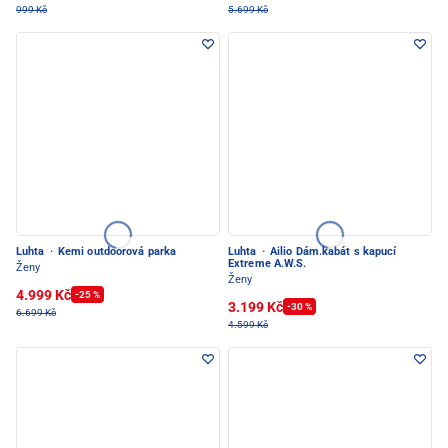
999 Kč
5.699 Kč
Luhta
·
Kemi outdoorová parka
Luhta
·
Ailio Dám.kabát s kapucí
Extreme A.W.S.
Ženy
Ženy
4.999 Kč
-25 %
3.199 Kč
-30 %
6.699 Kč
4.599 Kč