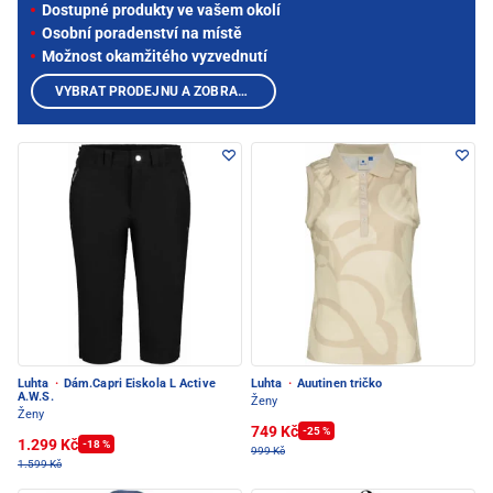
Dostupné produkty ve vašem okolí
Osobní poradenství na místě
Možnost okamžitého vyzvednutí
VYBRAT PRODEJNU A ZOBRAZIT PRODUKTY
Luhta
·
Dám.Capri Eiskola L Active
Luhta
·
Auutinen tričko
A.W.S.
Ženy
Ženy
749 Kč
-25 %
1.299 Kč
-18 %
999 Kč
1.599 Kč