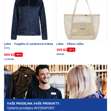
Luhta
·
Fougdila LE outdoorová mikina
Luhta
·
Olhava taška
Ženy
399 Kč
-27 %
999 Kč
549 Kč
-44 %
1.799 Kč
VAŠE PRODEJNA.VAŠE PRODUKTY.
Vyberte prodejnu INTERSPORT: