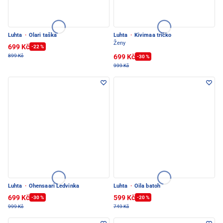
Luhta
·
Olari taška
Luhta
·
Kivimaa tričko
Ženy
699 Kč
-22 %
699 Kč
899 Kč
-30 %
999 Kč
Luhta
·
Ohensaari Ledvinka
Luhta
·
Oila batoh
699 Kč
599 Kč
-30 %
-20 %
999 Kč
749 Kč