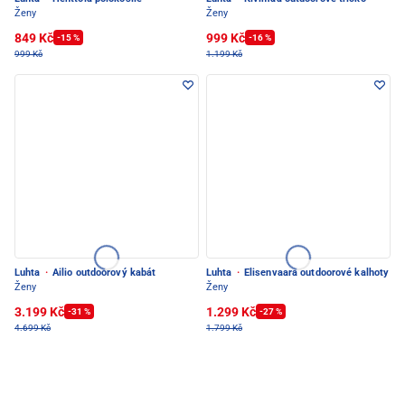
Ženy
Ženy
849 Kč
999 Kč
-15 %
-16 %
999 Kč
1.199 Kč
Luhta
·
Ailio outdoorový kabát
Luhta
·
Elisenvaara outdoorové kalhoty
Ženy
Ženy
3.199 Kč
1.299 Kč
-31 %
-27 %
4.699 Kč
1.799 Kč