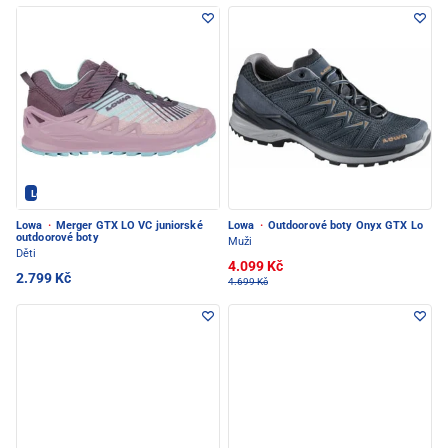
Lowa - PEC POD SNĚŽKOU
Lowa
·
Merger GTX LO VC juniorské
Lowa
·
Outdoorové boty Onyx GTX Lo
outdoorové boty
Muži
Děti
4.099 Kč
2.799 Kč
4.699 Kč