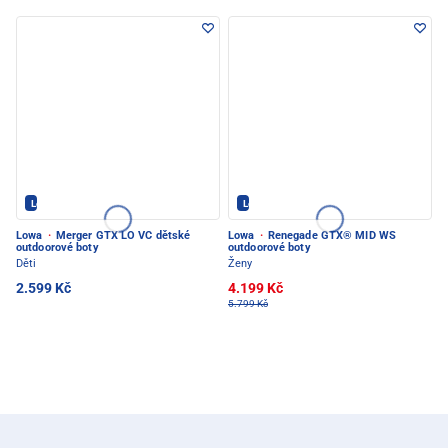
Lowa - PEC POD SNĚŽKOU
Lowa - PEC POD SNĚŽKOU
Lowa
·
Merger GTX LO VC dětské
Lowa
·
Renegade GTX® MID WS
outdoorové boty
outdoorové boty
Děti
Ženy
2.599 Kč
4.199 Kč
5.799 Kč