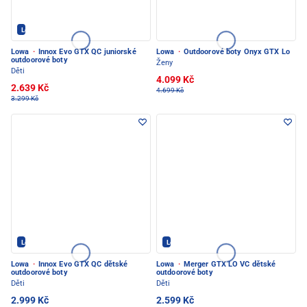
Lowa - PEC POD SNĚŽKOU
Lowa
·
Innox Evo GTX QC juniorské
Lowa
·
Outdoorové boty Onyx GTX Lo
outdoorové boty
Ženy
Děti
4.099 Kč
2.639 Kč
4.699 Kč
3.299 Kč
Lowa - PEC POD SNĚŽKOU
Lowa - PEC POD SNĚŽKOU
Lowa
·
Innox Evo GTX QC dětské
Lowa
·
Merger GTX LO VC dětské
outdoorové boty
outdoorové boty
Děti
Děti
2.999 Kč
2.599 Kč