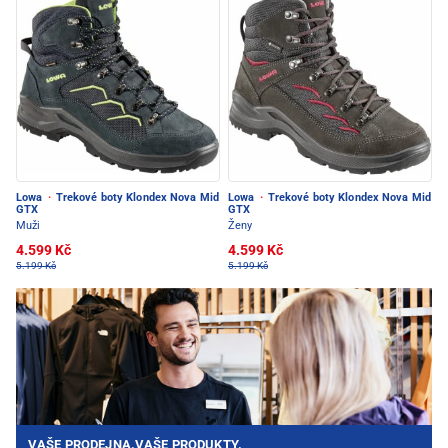
Lowa
·
Trekové boty Klondex Nova Mid
Lowa
·
Trekové boty Klondex Nova Mid
GTX
GTX
Muži
Ženy
4.599 Kč
4.599 Kč
5.199 Kč
5.199 Kč
VAŠE PRODEJNA.VAŠE PRODUKTY.