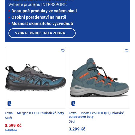
Vyberte prodejnu INTERSPORT:
Dostupné produkty ve vašem okolí
Osobní poradenství na místě
Možnost okamžitého vyzvednutí
VYBRAT PRODEJNU A ZOBRAZIT PRODUKTY
Lowa - PEC POD SNĚŽKOU
Lowa - PEC POD SNĚŽKOU
Lowa
·
Merger GTX LO turistické boty
Lowa
·
Innox Evo GTX QC juniorské
outdoorové boty
Muži
Děti
3.599 Kč
3.299 Kč
4.499 Kč