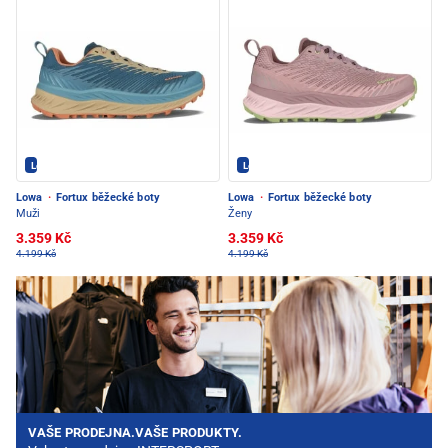
Lowa - PEC POD SNĚŽKOU
Lowa - PEC POD SNĚŽKOU
Lowa
·
Fortux běžecké boty
Lowa
·
Fortux běžecké boty
Muži
Ženy
3.359 Kč
3.359 Kč
4.199 Kč
4.199 Kč
VAŠE PRODEJNA.VAŠE PRODUKTY.