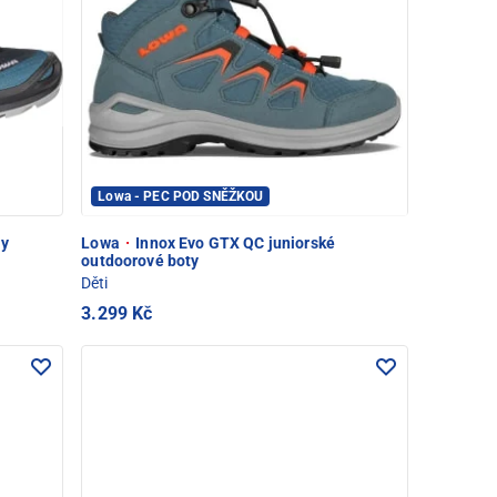
Lowa - PEC POD SNĚŽKOU
ty
Lowa
·
Innox Evo GTX QC juniorské
outdoorové boty
Děti
3.299 Kč