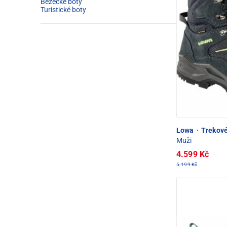
Běžecké boty
Turistické boty
Lowa
·
Trekové
Muži
4.599 Kč
5.199 Kč