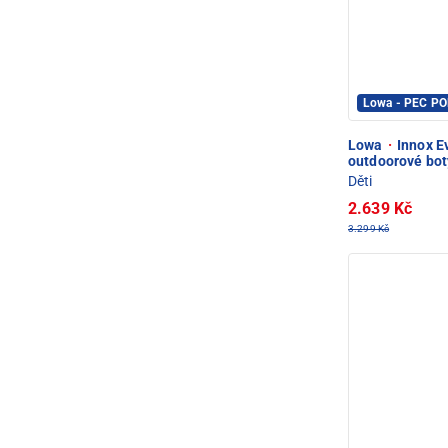
Lowa - PEC P
Lowa
·
Innox E
outdoorové bot
Děti
2.639 Kč
3.299 Kč