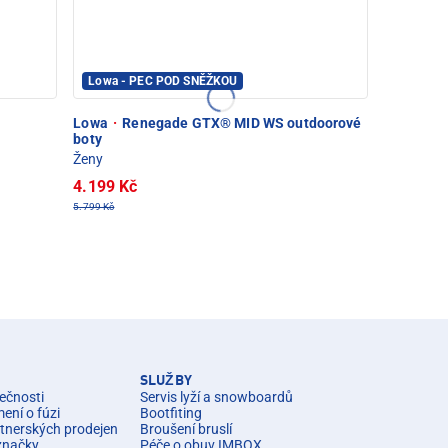
Lowa - PEC POD SNĚŽKOU
Lowa
·
Renegade GTX® MID WS outdoorové
boty
Ženy
4.199 Kč
5.799 Kč
SLUŽBY
ečnosti
Servis lyží a snowboardů
ní o fúzi
Bootfiting
rtnerských prodejen
Broušení bruslí
značky
Péče o obuv IMBOX