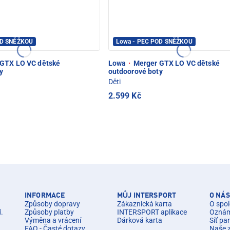
OD SNĚŽKOU
Lowa - PEC POD SNĚŽKOU
GTX LO VC dětské
Lowa
·
Merger GTX LO VC dětské
y
outdoorové boty
Děti
2.599 Kč
INFORMACE
MŮJ INTERSPORT
O NÁS
Způsoby dopravy
Zákaznická karta
O spol
d.
Způsoby platby
INTERSPORT aplikace
Oznáme
Výměna a vrácení
Dárková karta
Síť pa
FAQ - Časté dotazy
Naše 