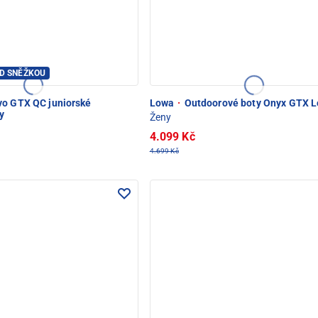
OD SNĚŽKOU
vo GTX QC juniorské
Lowa
·
Outdoorové boty Onyx GTX L
y
Ženy
4.099 Kč
4.699 Kč