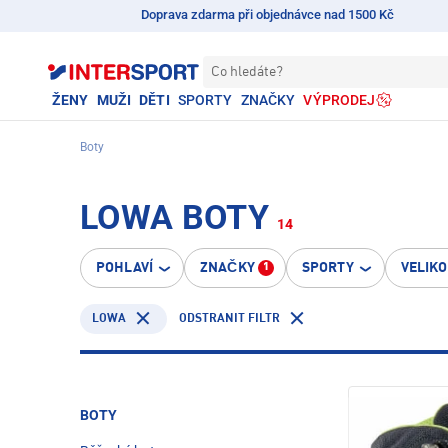
Doprava zdarma při objednávce nad 1500 Kč
Co hledáte?
ŽENY
MUŽI
DĚTI
SPORTY
ZNAČKY
VÝPRODEJ
Boty
LOWA BOTY
14
POHLAVÍ
ZNAČKY
SPORTY
VELIK
1
LOWA
ODSTRANIT FILTR
BOTY