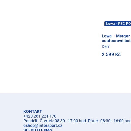
Lowa - PEC P
Lowa
·
Merger 
outdoorové bot
Děti
2.599 Kč
KONTAKT
+420 261 221 170
Pondělí - Čtvrtek: 08:30 - 17:00 hod. Pátek: 08:30 - 16:00 ho
eshop
@
intersport.cz
SLEDUJTE NÁS