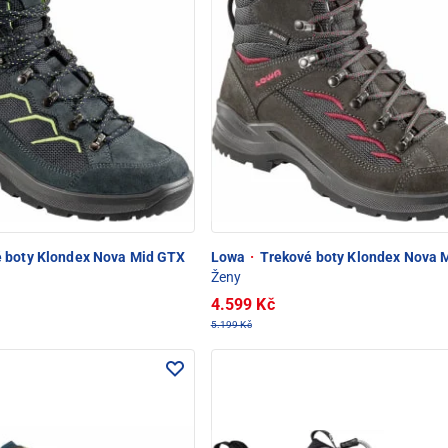
 boty Klondex Nova Mid GTX
Lowa
·
Trekové boty Klondex Nova 
Ženy
4.599 Kč
5.199 Kč