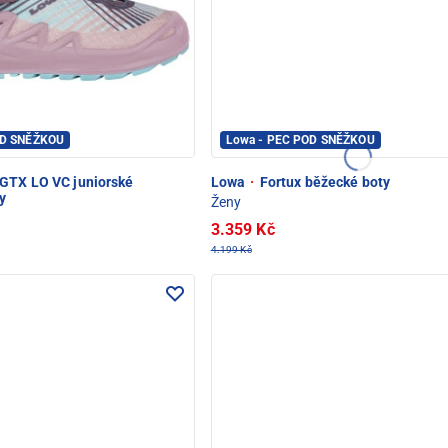
OD SNĚŽKOU
Lowa - PEC POD SNĚŽKOU
GTX LO VC juniorské
Lowa
·
Fortux běžecké boty
y
Ženy
3.359 Kč
4.199 Kč