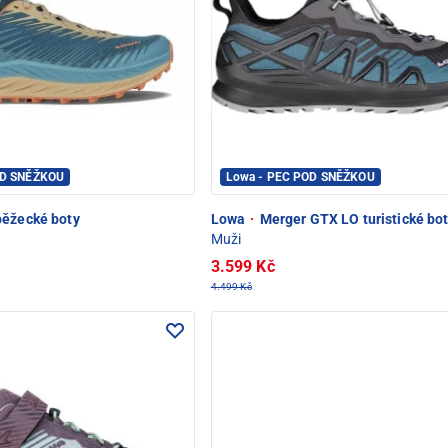
OD SNĚŽKOU
Lowa - PEC POD SNĚŽKOU
běžecké boty
Lowa
·
Merger GTX LO turistické bo
Muži
3.599 Kč
4.499 Kč