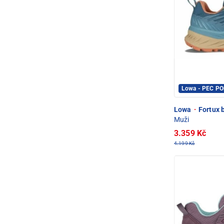
Lowa - PEC P
Lowa
·
Fortux 
Muži
3.359 Kč
4.199 Kč