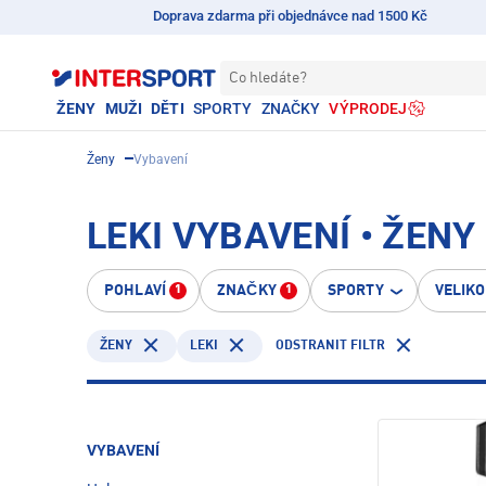
Doprava zdarma při objednávce nad 1500 Kč
Co hledáte?
ŽENY
MUŽI
DĚTI
SPORTY
ZNAČKY
VÝPRODEJ
Ženy
Vybavení
LEKI VYBAVENÍ • ŽENY
POHLAVÍ
ZNAČKY
SPORTY
VELIK
1
1
LEKI
ODSTRANIT FILTR
ŽENY
VYBAVENÍ