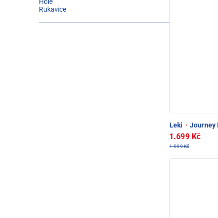
Hole
Rukavice
Leki
·
Journey L
1.699 Kč
1.999 Kč