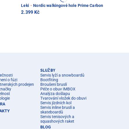
Leki
·
Nordic walkingové hole Prime Carbon
2.399 Kč
SLUŽBY
ečnosti
Servis lyží a snowboardů
ní o fúzi
Bootfiting
rtnerských prodejen
Broušení bruslí
značky
Péče o obuv IMBOX
elnost
Analýza došlapu
ologie
Tvarování vložek do obuvi
Servis jízdních kol
ÉRA
Servis inline bruslí a
AKTY
skateboardů
Servis tenisových a
squashových raket
BLOG