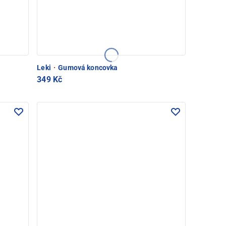
Leki
·
Gumová koncovka
349 Kč