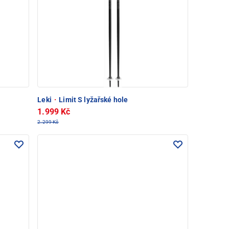
Leki
·
Limit S lyžařské hole
1.999 Kč
2.299 Kč