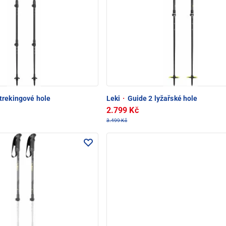
rekingové hole
Leki
·
Guide 2 lyžařské hole
2.799 Kč
3.499 Kč