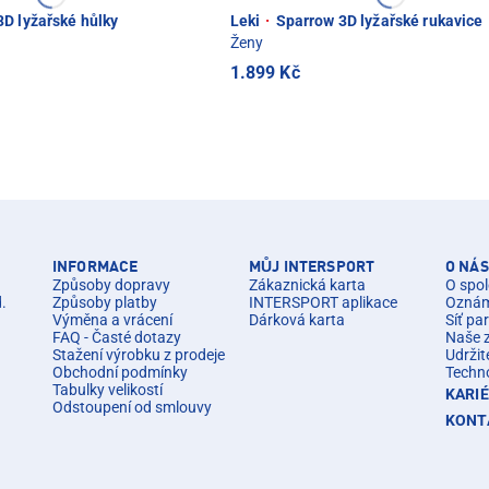
D lyžařské hůlky
Leki
·
Sparrow 3D lyžařské rukavice
Ženy
1.899 Kč
INFORMACE
MŮJ INTERSPORT
O NÁS
Způsoby dopravy
Zákaznická karta
O spol
d.
Způsoby platby
INTERSPORT aplikace
Oznáme
Výměna a vrácení
Dárková karta
Síť pa
FAQ - Časté dotazy
Naše 
Stažení výrobku z prodeje
Udržit
Obchodní podmínky
Techn
Tabulky velikostí
KARI
Odstoupení od smlouvy
KONT