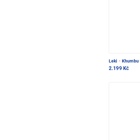
Leki
·
Khumbu t
2.199 Kč