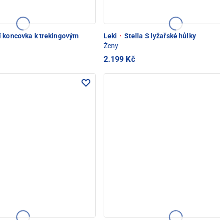
 koncovka k trekingovým
Leki
·
Stella S lyžařské hůlky
Ženy
2.199 Kč