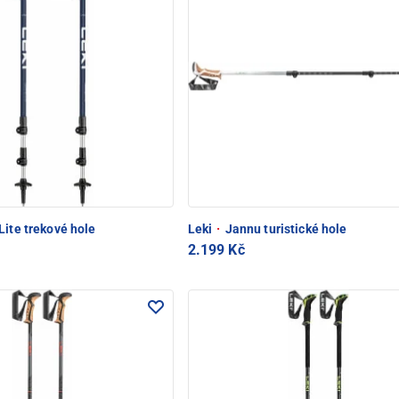
ite trekové hole
Leki
·
Jannu turistické hole
2.199 Kč