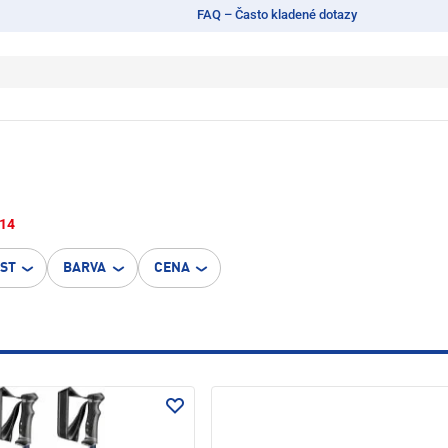
FAQ – Často kladené dotazy
14
OST
BARVA
CENA