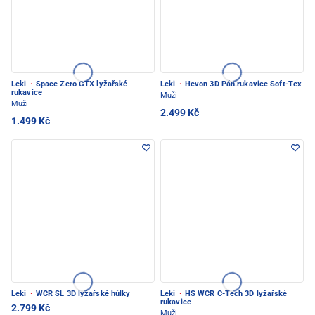
Leki
·
Space Zero GTX lyžařské
Leki
·
Hevon 3D Pán.rukavice Soft-Tex
rukavice
Muži
Muži
2.499 Kč
1.499 Kč
Leki
·
WCR SL 3D lyžařské hůlky
Leki
·
HS WCR C-Tech 3D lyžařské
rukavice
2.799 Kč
Muži