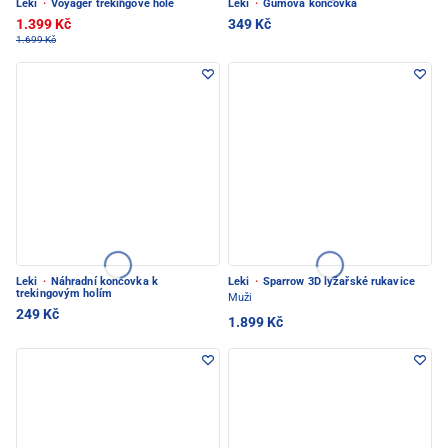
Leki
·
Voyager trekingové hole
Leki
·
Gumová koncovka
1.399 Kč
349 Kč
1.699 Kč
Leki
·
Náhradní koncovka k
Leki
·
Sparrow 3D lyžařské rukavice
trekingovým holím
Muži
249 Kč
1.899 Kč