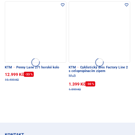
KTM
·
Penny Lane 271 horské kolo
KTM
·
Cyklistický dres Factory Line 2
s celopropínacím zipem
12.999 Kč
-33 %
Muži
19.499 Kč
1.399 Kč
-30 %
1.999 Kč
KONTAKT