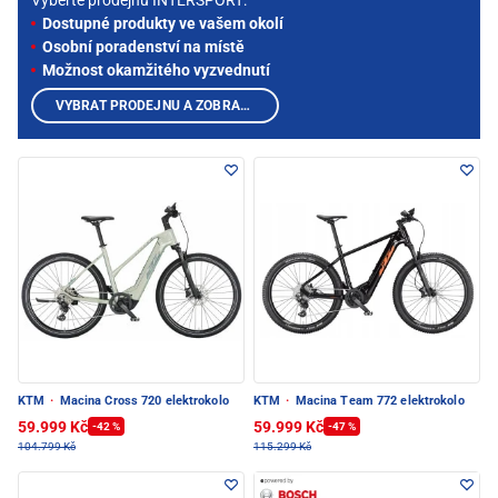
Vyberte prodejnu INTERSPORT:
Dostupné produkty ve vašem okolí
Osobní poradenství na místě
Možnost okamžitého vyzvednutí
VYBRAT PRODEJNU A ZOBRAZIT PRODUKTY
KTM
·
Macina Cross 720 elektrokolo
KTM
·
Macina Team 772 elektrokolo
59.999 Kč
59.999 Kč
-42 %
-47 %
104.799 Kč
115.299 Kč