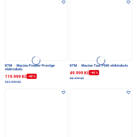
KTM
·
Macina Prowler Prestige
KTM
·
Macina Tour P500 elektrokolo
elektrokolo
49.999 Kč
-40 %
119.999 Kč
-48 %
83.499 Kč
231.999 Kč