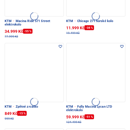
KTM
·
Macina Ride 571 Street
KTM
·
Chicago 271 horské kolo
elektrokolo
11.999 Kč
-38 %
34.999 Kč
-55 %
19.499 Kč
77.999 Kč
KTM
·
Zpětné zrcátko
KTM
·
Fully Macina Lycan LTD
elektrokolo
849 Kč
-15 %
59.999 Kč
-51 %
999 Kč
124.499 Kč