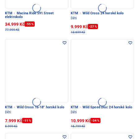
KTM
·
Macina Ride 591 Street
KTM
·
Wild Cross 24 horské kolo
elektrokolo
Děti
34.999 Kč
-55 %
9.999 Kč
-27 %
77.999 Kč
13.699 Kč
KTM
·
Wild Cross 16-18" horské kolo
KTM
·
Wild Speed Disc 24 horské kolo
Děti
Děti
7.999 Kč
10.999 Kč
-11 %
-34 %
8.999 Kč
16.799 Kč