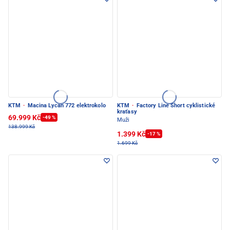
KTM
·
Macina Lycan 772 elektrokolo
KTM
·
Factory Line Short cyklistické
kraťasy
69.999 Kč
-49 %
Muži
138.999 Kč
1.399 Kč
-17 %
1.699 Kč