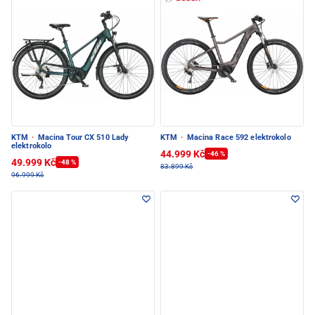
KTM
·
Macina Tour CX 510 Lady
KTM
·
Macina Race 592 elektrokolo
elektrokolo
44.999 Kč
-46 %
49.999 Kč
-48 %
83.899 Kč
96.999 Kč