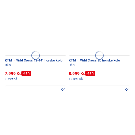
KTM
·
Wild Cross 12-14" horské kolo
KTM
·
Wild Cross 20 horské kolo
Děti
Děti
7.999 Kč
8.999 Kč
-18 %
-28 %
9.799 Kč
12.599 Kč