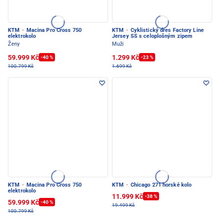
KTM
·
Macina Pro Cross 750
KTM
·
Cyklistický dres Factory Line
elektrokolo
Jersey SS s celoplošným zipem
Ženy
Muži
59.999 Kč
1.299 Kč
-40 %
-23 %
100.799 Kč
1.699 Kč
KTM
·
Macina Pro Cross 750
KTM
·
Chicago 271 horské kolo
elektrokolo
11.999 Kč
-38 %
59.999 Kč
-40 %
19.499 Kč
100.799 Kč