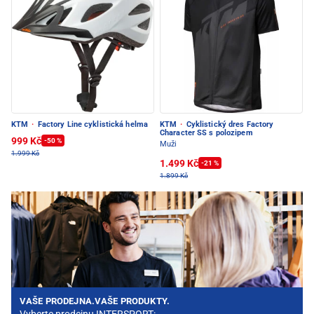
KTM
·
Factory Line cyklistická helma
KTM
·
Cyklistický dres Factory
Character SS s polozipem
999 Kč
-50 %
Muži
1.999 Kč
1.499 Kč
-21 %
1.899 Kč
VAŠE PRODEJNA.VAŠE PRODUKTY.