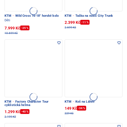
KTM
·
Wild Cross 16-18" horské kolo
KTM
·
Taška na nosič City Trunk
Děti
2.399 Kč
-11 %
7.999 Kč
2.699 Kč
-25 %
10.699 Kč
KTM
·
Factory Character Tour
KTM
·
Koš na Láhev
cyklistická helma
149 Kč
-34 %
1.299 Kč
-40 %
229 Kč
2.199 Kč