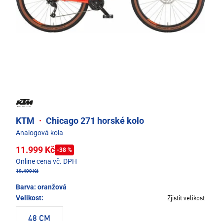
KTM
·
Chicago 271 horské kolo
Analogová kola
11.999 Kč
-38 %
Online cena vč. DPH
19.499 Kč
Barva:
oranžová
Velikost:
Zjistit velikost
48 CM