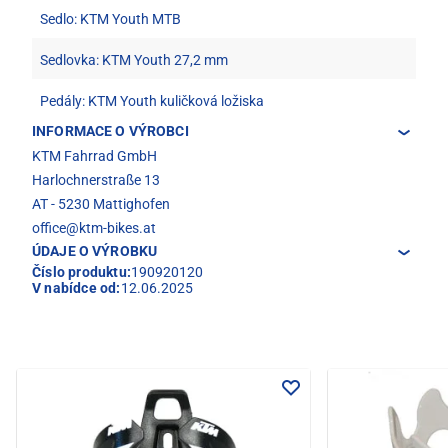
Sedlo: KTM Youth MTB
Sedlovka: KTM Youth 27,2 mm
Pedály: KTM Youth kuličková ložiska
INFORMACE O VÝROBCI
KTM Fahrrad GmbH
Harlochnerstraße 13
AT - 5230 Mattighofen
office@ktm-bikes.at
ÚDAJE O VÝROBKU
Číslo produktu:
190920120
V nabídce od:
12.06.2025