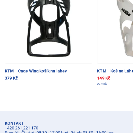
KTM
·
Cage Wing košík na lahev
KTM
·
Koš na Láh
379 Kč
149 Kč
229 Kč
KONTAKT
+420 261 221 170
Pondělí - Čtvrtek: 08:30 - 17:00 hod. Pátek: 08:30 - 16:00 hod.