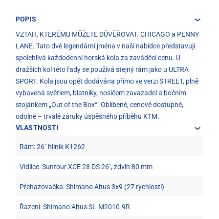
POPIS
VZTAH, KTERÉMU MŮŽETE DŮVĚŘOVAT. CHICAGO a PENNY
LANE. Tato dvě legendární jména v naší nabídce představují
spolehlivá každodenní horská kola za zaváděcí cenu. U
dražších kol této řady se používá stejný rám jako u ULTRA
SPORT. Kola jsou opět dodávána přímo ve verzi STREET, plně
vybavená světlem, blatníky, nosičem zavazadel a bočním
stojánkem „Out of the Box“. Oblíbené, cenově dostupné,
odolné – trvalé záruky úspěšného příběhu KTM.
VLASTNOSTI
Rám: 26" hliník K1262
Vidlice: Suntour XCE 28 DS 26", zdvih 80 mm
Přehazovačka: Shimano Altus 3x9 (27 rychlostí)
Řazení: Shimano Altus SL-M2010-9R