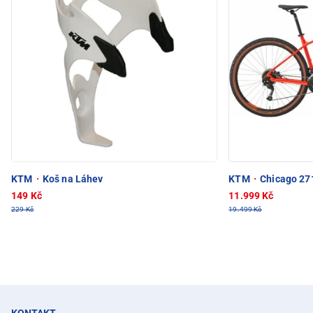
KTM
·
Koš na Láhev
KTM
·
Chicago 271
149 Kč
11.999 Kč
229 Kč
19.499 Kč