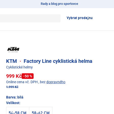
Rady a blog pro sportovce
Vybrat prodejnu
KTM
·
Factory Line cyklistická helma
Cyklistické helmy
999 Kč
-50 %
Online cena vč. DPH
, bez
dopravného
1.999 Kč
Barva:
bílá
Velikost:
54-58 CM
58-62 CM