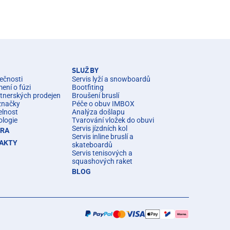
SLUŽBY
ečnosti
Servis lyží a snowboardů
ní o fúzi
Bootfiting
rtnerských prodejen
Broušení bruslí
značky
Péče o obuv IMBOX
elnost
Analýza došlapu
ologie
Tvarování vložek do obuvi
Servis jízdních kol
ÉRA
Servis inline bruslí a
AKTY
skateboardů
Servis tenisových a
squashových raket
BLOG