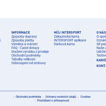
INFORMACE
MŮJ INTERSPORT
O NÁS
Způsoby dopravy
Zákaznická karta
O spol
d.
Způsoby platby
INTERSPORT aplikace
Oznáme
Výměna a vrácení
Dárková karta
Síť pa
FAQ - Časté dotazy
Naše 
Stažení výrobku z prodeje
Udržit
Obchodní podmínky
Techn
Tabulky velikostí
KARI
Odstoupení od smlouvy
KONT
Obchodní podmínky
Ochrana osobních údajů
Cookies
Prohlášení o přístupnosti