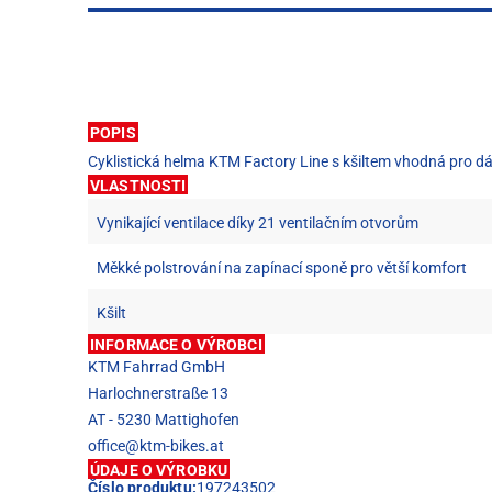
POPIS
Cyklistická helma KTM Factory Line s kšiltem vhodná pro 
VLASTNOSTI
Vynikající ventilace díky 21 ventilačním otvorům
Měkké polstrování na zapínací sponě pro větší komfort
Kšilt
INFORMACE O VÝROBCI
KTM Fahrrad GmbH
Harlochnerstraße 13
AT - 5230 Mattighofen
office@ktm-bikes.at
ÚDAJE O VÝROBKU
Číslo produktu:
197243502