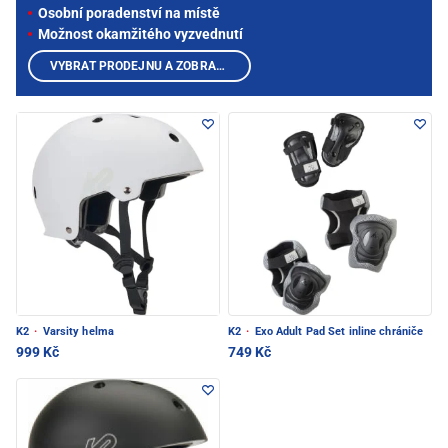
Osobní poradenství na místě
Možnost okamžitého vyzvednutí
VYBRAT PRODEJNU A ZOBRAZIT PRODUKTY
K2
·
Varsity helma
K2
·
Exo Adult Pad Set inline chrániče
999 Kč
749 Kč