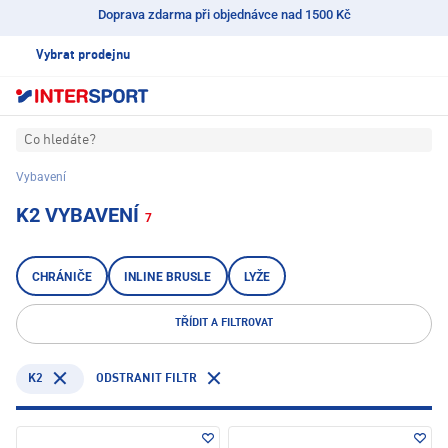
Doprava zdarma při objednávce nad 1500 Kč
Vybrat prodejnu
Co hledáte?
Vybavení
K2 VYBAVENÍ
7
CHRÁNIČE
INLINE BRUSLE
LYŽE
TŘÍDIT A FILTROVAT
K2
ODSTRANIT FILTR