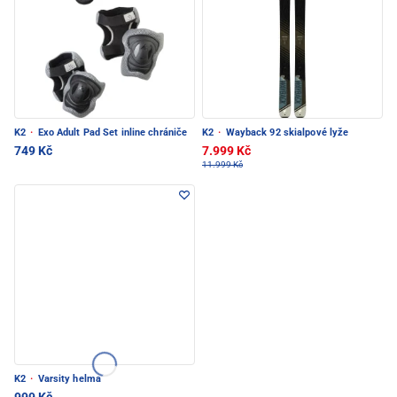
K2
·
Exo Adult Pad Set inline chrániče
K2
·
Wayback 92 skialpové lyže
749 Kč
7.999 Kč
11.999 Kč
K2
·
Varsity helma