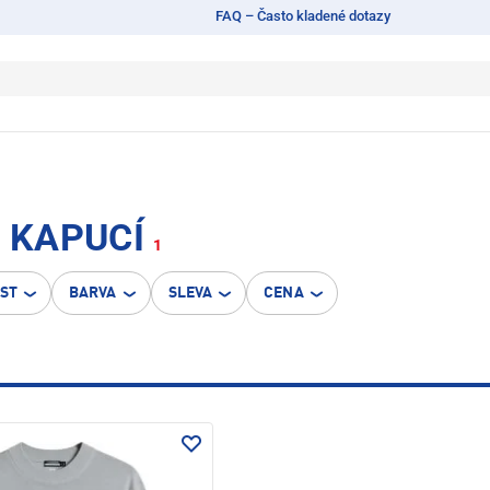
FAQ – Často kladené dotazy
S KAPUCÍ
1
OST
BARVA
SLEVA
CENA