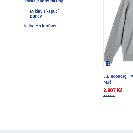
Trička, bundy, mikiny
Mikiny s kapucí
Bundy
Kalhoty a kraťasy
LINDEBERG - 
J.Lindeberg
·
W
Muži
3.807 Kč
4.759 Kč