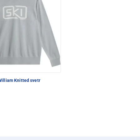
PEC POD SNĚŽKOU
illiam Knitted svetr