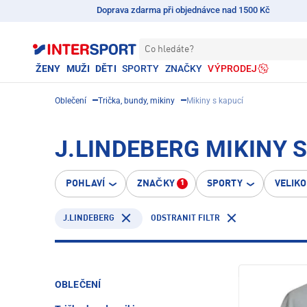
Doprava zdarma při objednávce nad 1500 Kč
Co hledáte?
ŽENY
MUŽI
DĚTI
SPORTY
ZNAČKY
VÝPRODEJ
Oblečení
Trička, bundy, mikiny
Mikiny s kapucí
J.LINDEBERG MIKINY 
POHLAVÍ
ZNAČKY
SPORTY
VELIK
1
J.LINDEBERG
ODSTRANIT FILTR
OBLEČENÍ