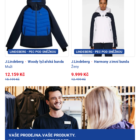
LINDEBERG - PEC POD SNĚŽKOU
LINDEBERG - PEC POD SNĚŽKOU
J.Lindeberg
·
Woody lyžařská bunda
J.Lindeberg
·
Harmony zimní bunda
Muži
Ženy
12.159 Kč
9.999 Kč
15.199 Kč
12.499 Kč
VAŠE PRODEJNA.VAŠE PRODUKTY.