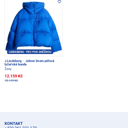
LINDEBERG - PEC POD SNĚŽKOU
J.Lindeberg
·
Jolene Down péřová
lyžařská bunda
Ženy
12.159 Kč
15.199 Kč
KONTAKT