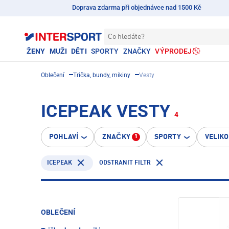
Doprava zdarma při objednávce nad 1500 Kč
Co hledáte?
ŽENY
MUŽI
DĚTI
SPORTY
ZNAČKY
VÝPRODEJ
Oblečení
Trička, bundy, mikiny
Vesty
ICEPEAK VESTY
4
POHLAVÍ
ZNAČKY
SPORTY
VELIK
1
ICEPEAK
ODSTRANIT FILTR
OBLEČENÍ