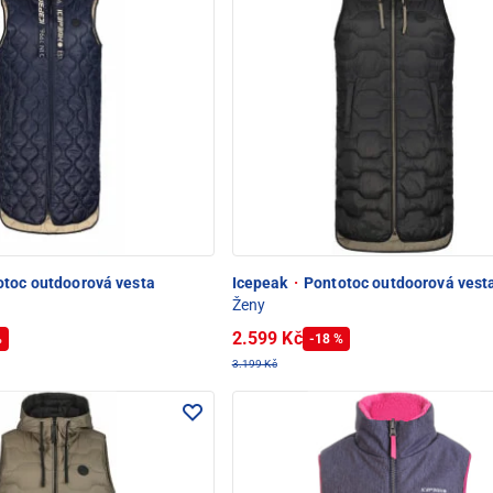
toc outdoorová vesta
Icepeak
·
Pontotoc outdoorová vest
Ženy
2.599 Kč
%
-18 %
3.199 Kč