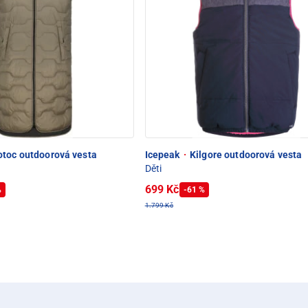
toc outdoorová vesta
Icepeak
·
Kilgore outdoorová vesta
Děti
699 Kč
%
-61 %
1.799 Kč