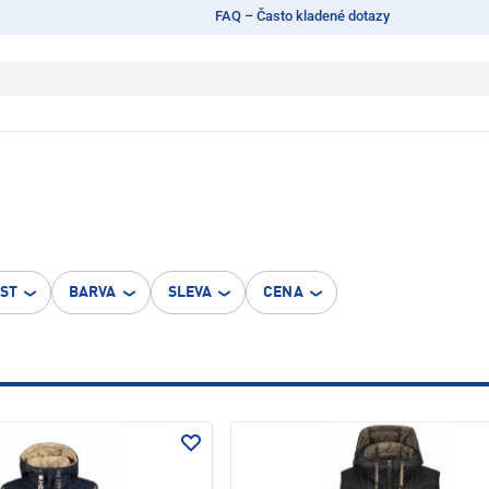
FAQ – Často kladené dotazy
OST
BARVA
SLEVA
CENA