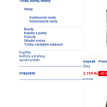
Trička, bundy, mikiny
Vesty
Outdoorové vesty
Volnočasové vesty
Bundy
Kabáty a parky
Polozip
Střední vrstva
Trička s krátkým rukávem
Doplňky
Kalhoty a kraťasy
Spodní prádlo
Icepeak
·
Ponto
Ženy
2.199 Kč
VYBAVENÍ
-31 
3.199 Kč