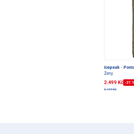
Icepeak
·
Ponto
Ženy
2.499 Kč
-21 
3.199 Kč