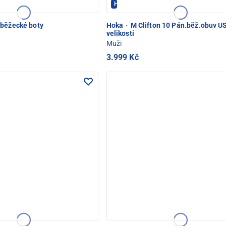
OD SNĚŽKOU
Hoka - PEC POD SNĚŽKOU
 běžecké boty
Hoka
·
M Clifton 10 Pán.běž.obuv U
velikosti
Muži
3.999 Kč
OD SNĚŽKOU