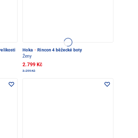
elikosti
Hoka
·
Rincon 4 běžecké boty
Ženy
2.799 Kč
3.299 Kč