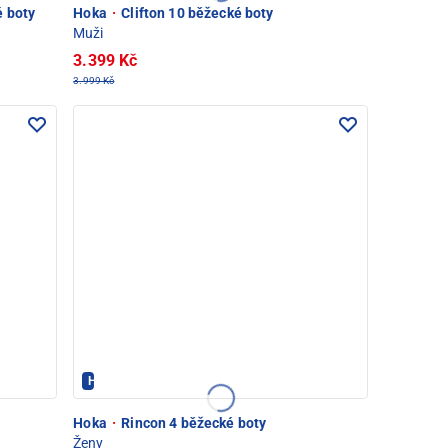
é boty
Hoka
·
Clifton 10 běžecké boty
Muži
3.399 Kč
3.999 Kč
Hoka - PEC POD SNĚŽKOU
Hoka
·
Rincon 4 běžecké boty
Ženy