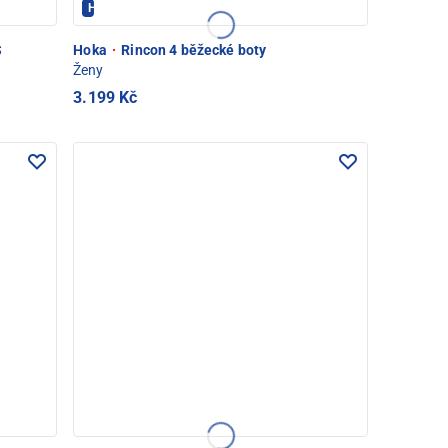
Hoka - PEC POD SNĚŽKOU
S
Hoka
·
Rincon 4 běžecké boty
Ženy
3.199 Kč