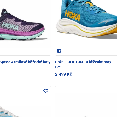
OD SNĚŽKOU
Hoka - PEC POD SNĚŽKOU
peed 4 trailové běžecké boty
Hoka
·
CLIFTON 10 běžecké boty
Děti
2.499 Kč