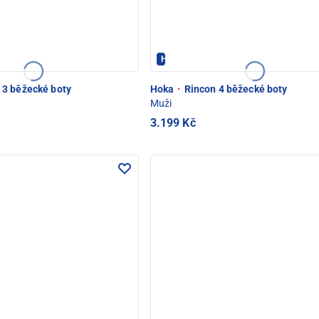
Hoka - PEC POD SNĚŽKOU
3 běžecké boty
Hoka
·
Rincon 4 běžecké boty
Muži
3.199 Kč