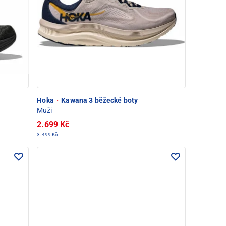
Hoka
·
Kawana 3 běžecké boty
Muži
2.699 Kč
3.499 Kč