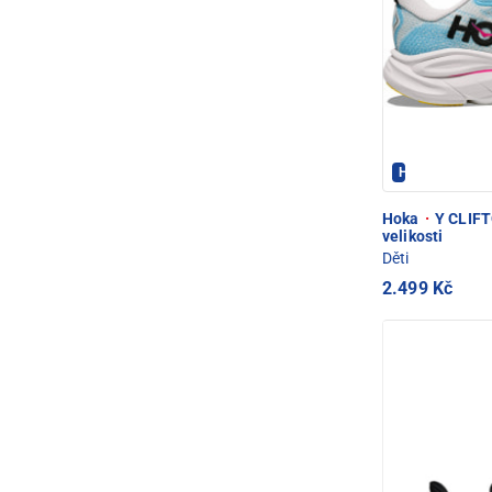
Hoka - PEC P
Hoka
·
Y CLIFT
velikosti
Děti
2.499 Kč