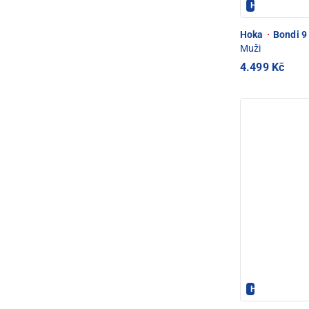
Hoka - PEC P
Hoka
·
Bondi 9
Muži
4.499 Kč
Hoka - PEC P