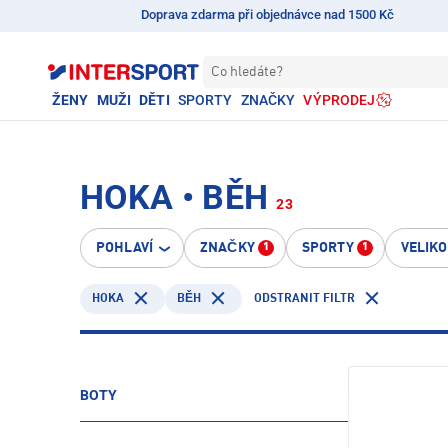
Doprava zdarma při objednávce nad 1500 Kč
Co hledáte?
ŽENY
MUŽI
DĚTI
SPORTY
ZNAČKY
VÝPRODEJ
HOKA • BĚH
23
POHLAVÍ
ZNAČKY
SPORTY
VELIK
1
1
HOKA
ODSTRANIT FILTR
BĚH
BOTY