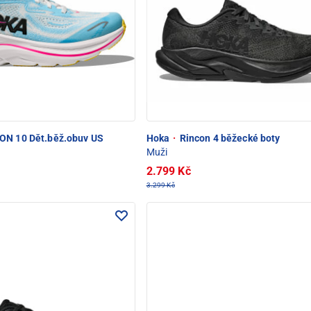
OD SNĚŽKOU
ON 10 Dět.běž.obuv US
Hoka
·
Rincon 4 běžecké boty
Muži
2.799 Kč
3.299 Kč