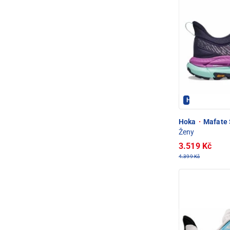
Hoka - PEC P
Hoka
·
Mafate S
Ženy
3.519 Kč
4.399 Kč