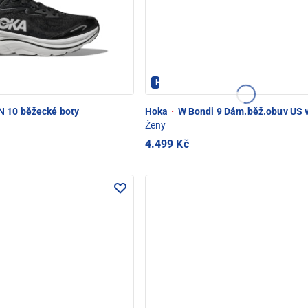
Hoka - PEC POD SNĚŽKOU
 10 běžecké boty
Hoka
·
W Bondi 9 Dám.běž.obuv US v
Ženy
4.499 Kč