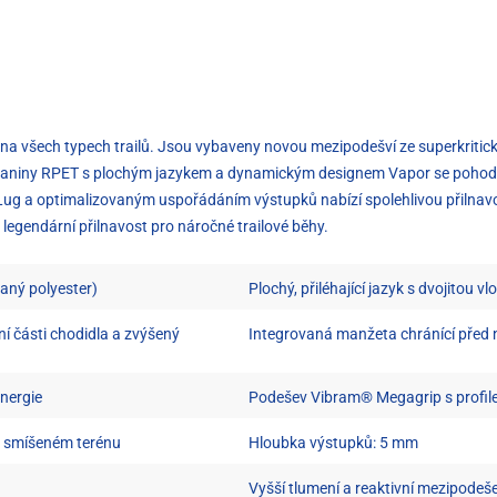
na všech typech trailů. Jsou vybaveny novou mezipodešví ze superkritické p
z tkaniny RPET s plochým jazykem a dynamickým designem Vapor se pohodl
ug a optimalizovaným uspořádáním výstupků nabízí spolehlivou přilnav
legendární přilnavost pro náročné trailové běhy.
vaný polyester)
Plochý, přiléhající jazyk s dvojitou v
ní části chodidla a zvýšený
Integrovaná manžeta chránící před 
energie
Podešev Vibram® Megagrip s profil
a smíšeném terénu
Hloubka výstupků: 5 mm
Vyšší tlumení a reaktivní mezipodeš