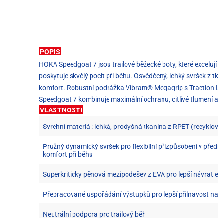
POPIS
HOKA Speedgoat 7 jsou trailové běžecké boty, které excelují 
poskytuje skvělý pocit při běhu. Osvědčený, lehký svršek 
komfort. Robustní podrážka Vibram® Megagrip s Traction L
Speedgoat 7 kombinuje maximální ochranu, citlivé tlumení a 
VLASTNOSTI
Svrchní materiál: lehká, prodyšná tkanina z RPET (recyklo
Pružný dynamický svršek pro flexibilní přizpůsobení v před
komfort při běhu
Superkriticky pěnová mezipodešev z EVA pro lepší návrat 
Přepracované uspořádání výstupků pro lepší přilnavost n
Neutrální podpora pro trailový běh