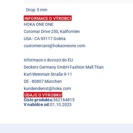
Drop: 5 mm
INFORMACE O VÝROBCI
HOKA ONE ONE
Coromar Drive 250, Kalifornien
USA - CA 93117 Goleta
customercare@hokaoneone.com
Informace o dovozci do EU:
Deckers Germany GmbH Fashion Mall Titan
Karl-Weinmair-Straße 9-11
DE - 80807 München
kundendienst@hoka.com
ÚDAJE O VÝROBKU
Číslo produktu:
362164815
V nabídce od:
01.10.2025