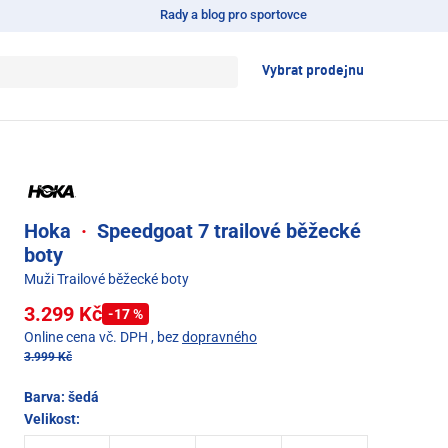
Rady a blog pro sportovce
Vybrat prodejnu
Hoka
·
Speedgoat 7 trailové běžecké
boty
Muži Trailové běžecké boty
3.299 Kč
-17 %
Online cena vč. DPH
, bez
dopravného
3.999 Kč
Barva:
šedá
Velikost: