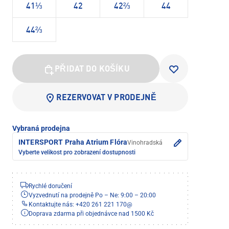
41⅓
42
42⅔
44
44⅔
PŘIDAT DO KOŠÍKU
REZERVOVAT V PRODEJNĚ
Vybraná prodejna
INTERSPORT Praha Atrium Flóra
Vinohradská
Vyberte velikost pro zobrazení dostupnosti
Rychlé doručení
Vyzvednutí na prodejně Po – Ne: 9:00 – 20:00
Kontaktujte nás: +420 261 221 170
@
Doprava zdarma při objednávce nad 1500 Kč