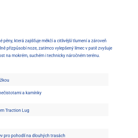
ěny, která zajišťuje měkčí a citlivější tlumení a zároveň
ně přizpůsobí noze, zatímco vylepšený límec v patě zvyšuje
ost na mokrém, suchém i technicky náročném terénu.
ložkou
nečistotami a kamínky
em Traction Lug
ev pro pohodlí na dlouhých trasách