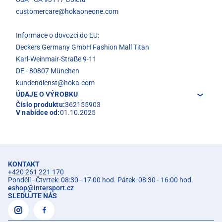
customercare@hokaoneone.com
Informace o dovozci do EU:
Deckers Germany GmbH Fashion Mall Titan
Karl-Weinmair-Straße 9-11
DE - 80807 München
kundendienst@hoka.com
ÚDAJE O VÝROBKU
Číslo produktu:
362155903
V nabídce od:
01.10.2025
KONTAKT
+420 261 221 170
Pondělí - Čtvrtek: 08:30 - 17:00 hod. Pátek: 08:30 - 16:00 hod.
eshop
@
intersport.cz
SLEDUJTE NÁS