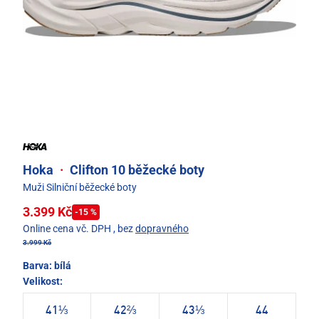
Hoka
·
Clifton 10 běžecké boty
Muži Silniční běžecké boty
3.399 Kč
-15 %
Online cena vč. DPH
, bez
dopravného
3.999 Kč
Barva:
bílá
Velikost:
41⅓
42⅔
43⅓
44