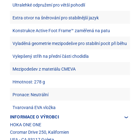
Ultralehké odpružení pro větší pohodlí
Extra otvor na šněrování pro stabilnější jazyk
Konstrukce Active Foot Frame™ zaměřená na patu
Vyladěná geometrie mezipodešve pro stabilní pocit při běhu
Vylepšený střih na přední části chodidla
Mezipodešev z materiálu CMEVA
Hmotnost: 278 g
Pronace: Neutrální
Tvarovaná EVA vložka
INFORMACE O VÝROBCI
HOKA ONE ONE
Coromar Drive 250, Kalifornien
USA - CA 93117 Goleta