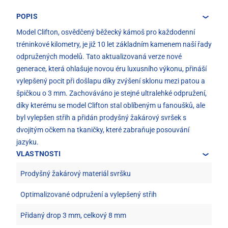
POPIS
Model Clifton, osvědčený běžecký kámoš pro každodenní
tréninkové kilometry, je již 10 let základním kamenem naší řady
odpružených modelů. Tato aktualizovaná verze nové
generace, která ohlašuje novou éru luxusního výkonu, přináší
vylepšený pocit při došlapu díky zvýšení sklonu mezi patou a
špičkou o 3 mm. Zachováváno je stejné ultralehké odpružení,
díky kterému se model Clifton stal oblíbeným u fanoušků, ale
byl vylepšen střih a přidán prodyšný žakárový svršek s
dvojitým očkem na tkaničky, které zabraňuje posouvání
jazyku.
VLASTNOSTI
Prodyšný žakárový materiál svršku
Optimalizované odpružení a vylepšený střih
Přidaný drop 3 mm, celkový 8 mm