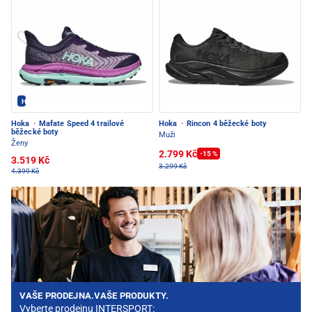
Hoka - PEC POD SNĚŽKOU
Hoka
·
Mafate Speed 4 trailové
Hoka
·
Rincon 4 běžecké boty
běžecké boty
Muži
Ženy
2.799 Kč
-15 %
3.519 Kč
3.299 Kč
4.399 Kč
VAŠE PRODEJNA.VAŠE PRODUKTY.
Vyberte prodejnu INTERSPORT: