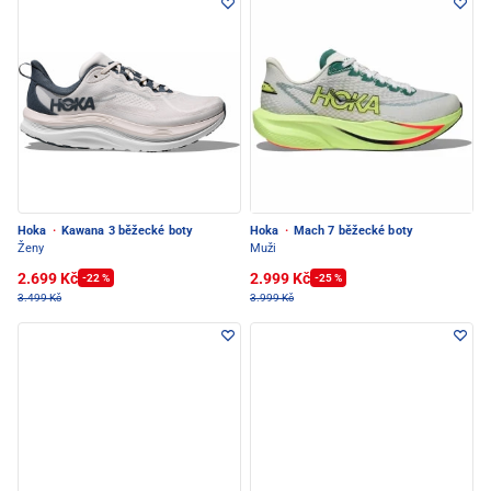
Hoka
·
Kawana 3 běžecké boty
Hoka
·
Mach 7 běžecké boty
Ženy
Muži
2.699 Kč
2.999 Kč
-22 %
-25 %
3.499 Kč
3.999 Kč