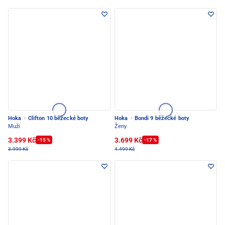
Hoka
·
Clifton 10 běžecké boty
Hoka
·
Bondi 9 běžecké boty
Muži
Ženy
3.399 Kč
3.699 Kč
-15 %
-17 %
3.999 Kč
4.499 Kč