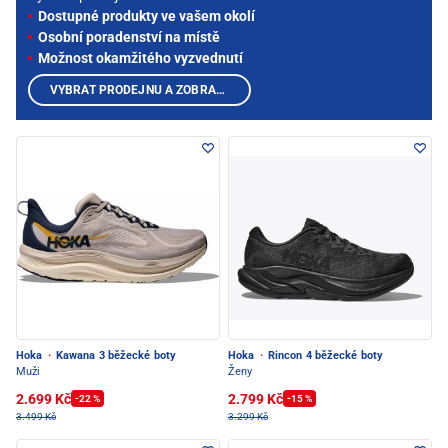
Dostupné produkty ve vašem okolí
Osobní poradenství na místě
Možnost okamžitého vyzvednutí
VYBRAT PRODEJNU A ZOBRAZIT PRODUKTY
Hoka
·
Kawana 3 běžecké boty
Hoka
·
Rincon 4 běžecké boty
Muži
Ženy
2.699 Kč
2.799 Kč
-22 %
-15 %
3.499 Kč
3.299 Kč