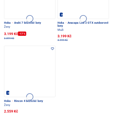
Hoka - PEC POD SNĚŽKOU
Hoka
·
Arahi 7 běžecké boty
Hoka
·
Anacapa Low 2 GTX outdoorové
boty
Ženy
Muži
3.199 Kč
-17 %
3.199 Kč
3.899 Kč
3.999 Kč
Hoka - PEC POD SNĚŽKOU
Hoka
·
Rincon 4 běžecké boty
Ženy
2.559 Kč