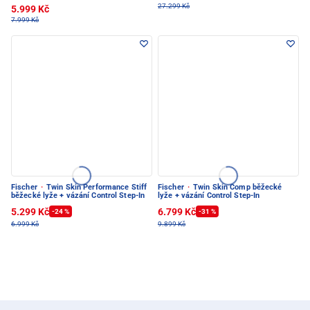
27.299 Kč
5.999 Kč
7.999 Kč
Fischer
·
Twin Skin Performance Stiff
Fischer
·
Twin Skin Comp běžecké
běžecké lyže + vázání Control Step-In
lyže + vázání Control Step-In
5.299 Kč
6.799 Kč
-24 %
-31 %
6.999 Kč
9.899 Kč