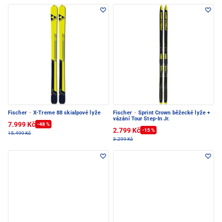
Fischer
·
X-Treme 88 skialpové lyže
Fischer
·
Sprint Crown běžecké lyže +
vázání Tour Step-In Jr.
7.999 Kč
-48 %
2.799 Kč
-15 %
15.499 Kč
3.299 Kč