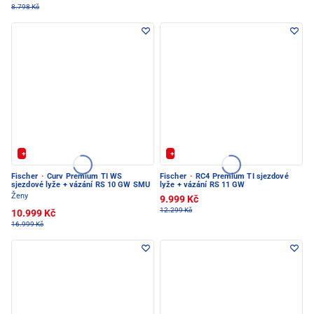
8.798 Kč
+ Extra Sleva 20%
+ Extra Sleva 20%
Fischer
·
Curv Premium TI WS
Fischer
·
RC4 Premium TI sjezdové
sjezdové lyže + vázání RS 10 GW SMU
lyže + vázání RS 11 GW
Ženy
9.999 Kč
12.299 Kč
10.999 Kč
16.999 Kč