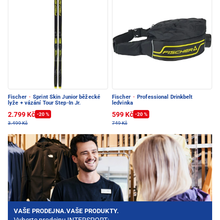
Fischer
·
Sprint Skin Junior běžecké
Fischer
·
Professional Drinkbelt
lyže + vázání Tour Step-In Jr.
ledvinka
2.799 Kč
599 Kč
-20 %
-20 %
3.499 Kč
749 Kč
VAŠE PRODEJNA.VAŠE PRODUKTY.