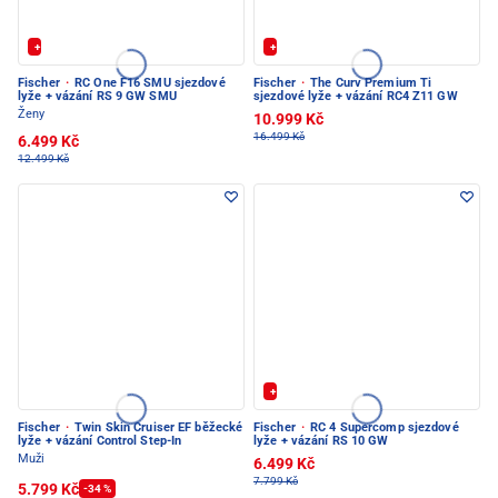
+ Extra Sleva 20%
+ Extra Sleva 20%
Fischer
·
RC One F16 SMU sjezdové
Fischer
·
The Curv Premium Ti
lyže + vázání RS 9 GW SMU
sjezdové lyže + vázání RC4 Z11 GW
Ženy
10.999 Kč
16.499 Kč
6.499 Kč
12.499 Kč
+ Extra Sleva 20%
Fischer
·
Twin Skin Cruiser EF běžecké
Fischer
·
RC 4 Supercomp sjezdové
lyže + vázání Control Step-In
lyže + vázání RS 10 GW
Muži
6.499 Kč
7.799 Kč
5.799 Kč
-34 %