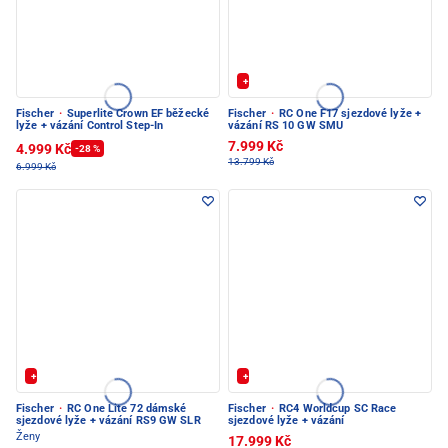
+ Extra Sleva 20%
Fischer
·
Superlite Crown EF běžecké
Fischer
·
RC One F17 sjezdové lyže +
lyže + vázání Control Step-In
vázání RS 10 GW SMU
7.999 Kč
4.999 Kč
-28 %
13.799 Kč
6.999 Kč
+ Extra Sleva 20%
+ Extra Sleva 20%
Fischer
·
RC One Lite 72 dámské
Fischer
·
RC4 Worldcup SC Race
sjezdové lyže + vázání RS9 GW SLR
sjezdové lyže + vázání
Ženy
17.999 Kč