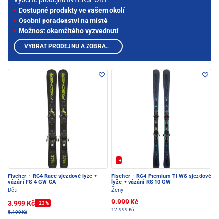
Vyberte prodejnu INTERSPORT:
Dostupné produkty ve vašem okolí
Osobní poradenství na místě
Možnost okamžitého vyzvednutí
VYBRAT PRODEJNU A ZOBRAZIT PRODUKTY
+ Extra Sleva 20%
Fischer
·
RC4 Race sjezdové lyže +
Fischer
·
RC4 Premium TI WS sjezdové
vázání FS 4 GW CA
lyže + vázání RS 10 GW
Děti
Ženy
9.999 Kč
3.999 Kč
-23 %
12.999 Kč
5.199 Kč