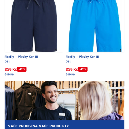
Firefly
·
Plavky Ken III
Firefly
·
Plavky Ken III
Děti
Děti
359 Kč
359 Kč
-42 %
-42 %
619 Kč
619 Kč
VAŠE PRODEJNA.VAŠE PRODUKTY.