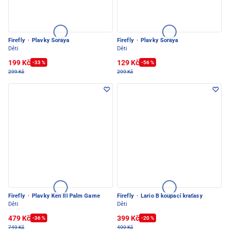
Firefly
·
Plavky Soraya
Firefly
·
Plavky Soraya
Děti
Děti
199 Kč
129 Kč
-33 %
-56 %
299 Kč
299 Kč
Firefly
·
Plavky Ken III Palm Game
Firefly
·
Lario B koupací kraťasy
Děti
Děti
479 Kč
399 Kč
-36 %
-20 %
749 Kč
499 Kč