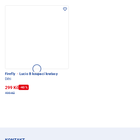
Firefly
·
Lucio B koupací kraťasy
Děti
299 Kč
-40 %
499 Kč