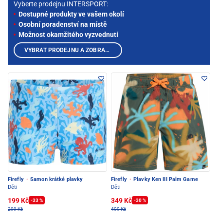
Vyberte prodejnu INTERSPORT:
Dostupné produkty ve vašem okolí
Osobní poradenství na místě
Možnost okamžitého vyzvednutí
VYBRAT PRODEJNU A ZOBRAZIT PRODUKTY
Firefly
·
Samon krátké plavky
Firefly
·
Plavky Ken III Palm Game
Děti
Děti
199 Kč
349 Kč
-33 %
-30 %
299 Kč
499 Kč