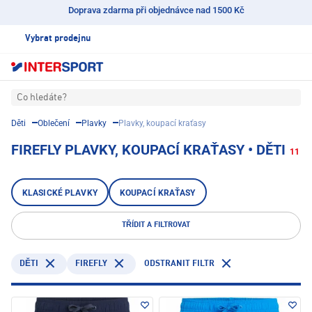
Doprava zdarma při objednávce nad 1500 Kč
Vybrat prodejnu
Co hledáte?
Děti
Oblečení
Plavky
Plavky, koupací kraťasy
FIREFLY PLAVKY, KOUPACÍ KRAŤASY • DĚTI
11
KLASICKÉ PLAVKY
KOUPACÍ KRAŤASY
TŘÍDIT A FILTROVAT
FIREFLY
ODSTRANIT FILTR
DĚTI