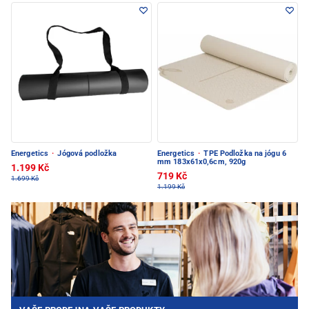
Energetics
·
Jógová podložka
Energetics
·
TPE Podložka na jógu 6
mm 183x61x0,6cm, 920g
1.199 Kč
719 Kč
1.699 Kč
1.199 Kč