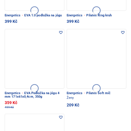
Energetics
·
EVA 1.0 podložka na jógu
Energetics
·
Pilates Ring kruh
399 Kč
399 Kč
Energetics
·
EVA Podložka na jógu 4
Energetics
·
Pilates Soft míč
mm 171x61x0,4cm, 350g
Ženy
359 Kč
209 Kč
499 Kč