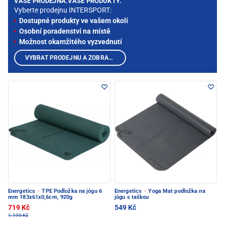
VAŠE PRODEJNA.VAŠE PRODUKTY.
Vyberte prodejnu INTERSPORT:
Dostupné produkty ve vašem okolí
Osobní poradenství na místě
Možnost okamžitého vyzvednutí
VYBRAT PRODEJNU A ZOBRAZIT PRODUKTY
Energetics
·
TPE Podložka na jógu 6
Energetics
·
Yoga Mat podložka na
mm 183x61x0,6cm, 920g
jógu s taškou
719 Kč
549 Kč
1.199 Kč