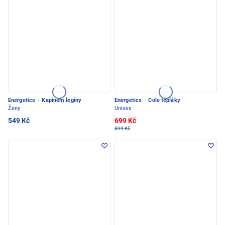
Energetics
·
Kapinem legíny
Energetics
·
Cole tepláky
Ženy
Unisex
549 Kč
699 Kč
899 Kč