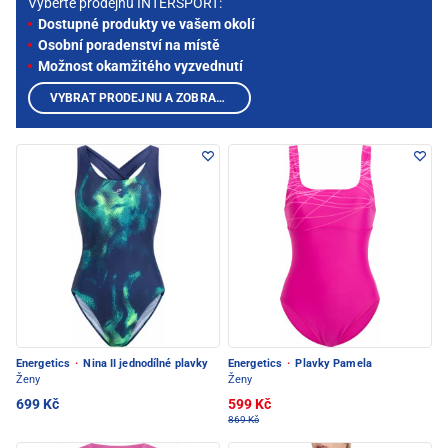
Vyberte prodejnu INTERSPORT:
Dostupné produkty ve vašem okolí
Osobní poradenství na místě
Možnost okamžitého vyzvednutí
VYBRAT PRODEJNU A ZOBRAZIT PRODUKTY
Energetics
·
Nina II jednodílné plavky
Energetics
·
Plavky Pamela
Ženy
Ženy
699 Kč
599 Kč
869 Kč