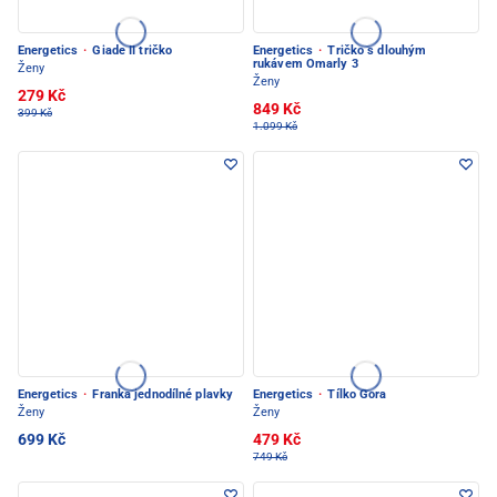
Energetics
·
Giade II tričko
Energetics
·
Tričko s dlouhým
rukávem Omarly 3
Ženy
Ženy
279 Kč
849 Kč
399 Kč
1.099 Kč
Energetics
·
Franka jednodílné plavky
Energetics
·
Tílko Gora
Ženy
Ženy
699 Kč
479 Kč
749 Kč