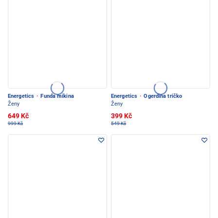
Energetics
·
Funda mikina
Energetics
·
Ogerdina tričko
Ženy
Ženy
649 Kč
399 Kč
999 Kč
549 Kč