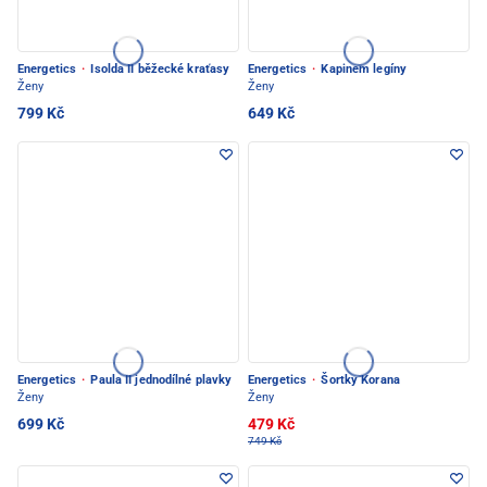
Energetics
·
Isolda II běžecké kraťasy
Energetics
·
Kapinem legíny
Ženy
Ženy
799 Kč
649 Kč
Energetics
·
Paula II jednodílné plavky
Energetics
·
Šortky Korana
Ženy
Ženy
699 Kč
479 Kč
749 Kč