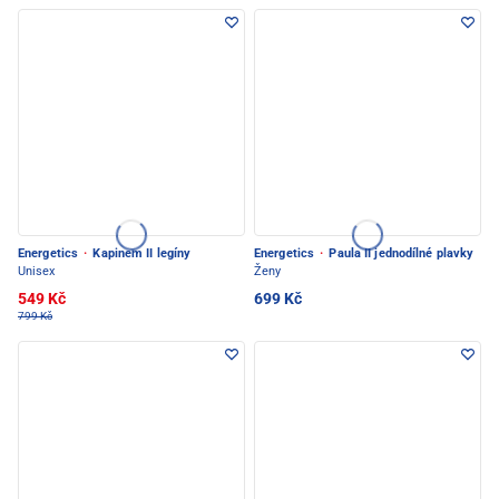
Energetics
·
Kapinem II legíny
Energetics
·
Paula II jednodílné plavky
Unisex
Ženy
549 Kč
699 Kč
799 Kč