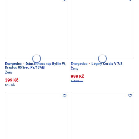
Energetics
·
Dám.fitness top Byllie W,
Energetics
·
Legíny Corala V 7/8
Dryplus 85%rec.Pa/15%El
Ženy
Ženy
999 Kč
399 Kč
1.499 Kč
549 Kč