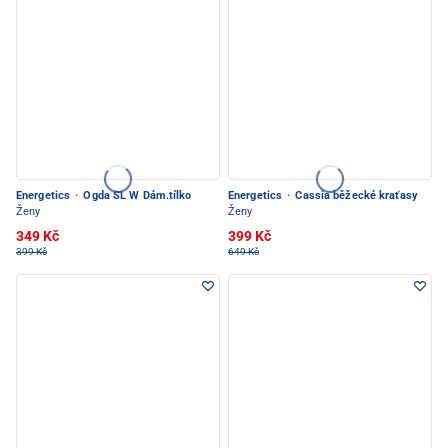
Energetics
·
Ogda SL W Dám.tílko
Energetics
·
Cassia běžecké kraťasy
Ženy
Ženy
349 Kč
399 Kč
399 Kč
649 Kč