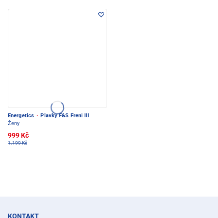
Energetics
·
Plavky F&S Freni III
Ženy
999 Kč
1.199 Kč
KONTAKT