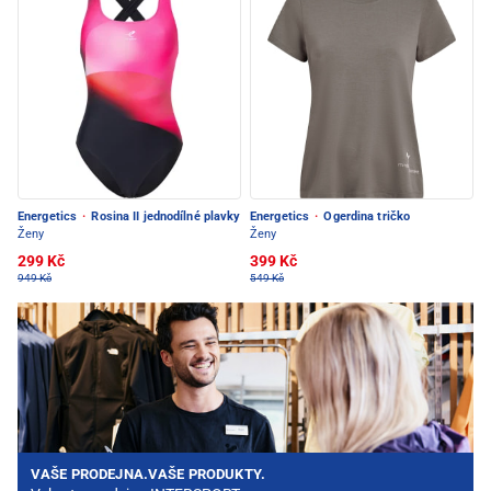
Energetics
·
Rosina II jednodílné plavky
Energetics
·
Ogerdina tričko
Ženy
Ženy
299 Kč
399 Kč
949 Kč
549 Kč
VAŠE PRODEJNA.VAŠE PRODUKTY.