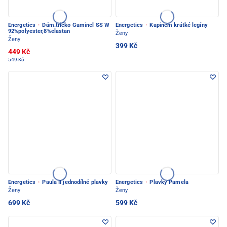
Energetics
·
Dám.tričko Gaminel SS W
Energetics
·
Kapinem krátké legíny
92%polyester,8%elastan
Ženy
Ženy
399 Kč
449 Kč
549 Kč
Energetics
·
Paula II jednodílné plavky
Energetics
·
Plavky Pamela
Ženy
Ženy
699 Kč
599 Kč