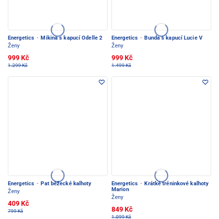
Energetics
·
Mikina s kapucí Odelle 2
Energetics
·
Bunda s kapucí Lucie V
Ženy
Ženy
999 Kč
999 Kč
1.299 Kč
1.499 Kč
Energetics
·
Pat běžecké kalhoty
Energetics
·
Krátké tréninkové kalhoty
Marion
Ženy
Ženy
409 Kč
849 Kč
799 Kč
1.099 Kč