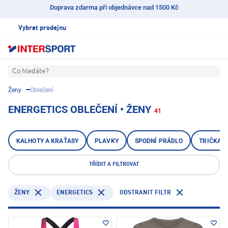
Doprava zdarma při objednávce nad 1500 Kč
Vybrat prodejnu
Co hledáte?
Ženy
Oblečení
ENERGETICS OBLEČENÍ • ŽENY
41
KALHOTY A KRAŤASY
PLAVKY
SPODNÍ PRÁDLO
TRIČKA, 
TŘÍDIT A FILTROVAT
ENERGETICS
ODSTRANIT FILTR
ŽENY