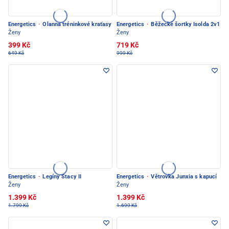
Energetics
·
Olanna tréninkové kraťasy
Energetics
·
Běžecké šortky Isolda 2v1
Ženy
Ženy
399 Kč
719 Kč
649 Kč
999 Kč
Energetics
·
Legíny Stacy II
Energetics
·
Větrovka Junxia s kapucí
Ženy
Ženy
1.399 Kč
1.399 Kč
1.799 Kč
1.699 Kč