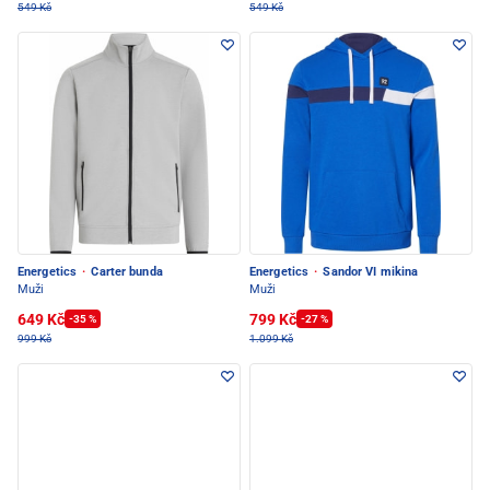
549 Kč
549 Kč
Energetics
·
Carter bunda
Energetics
·
Sandor VI mikina
Muži
Muži
649 Kč
799 Kč
-35 %
-27 %
999 Kč
1.099 Kč