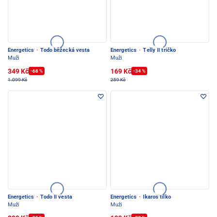
Energetics
·
Todo běžecká vesta
Energetics
·
Telly II tričko
Muži
Muži
349 Kč
169 Kč
-68 %
-34 %
1.099 Kč
259 Kč
Energetics
·
Todo II vesta
Energetics
·
Ikaros tílko
Muži
Muži