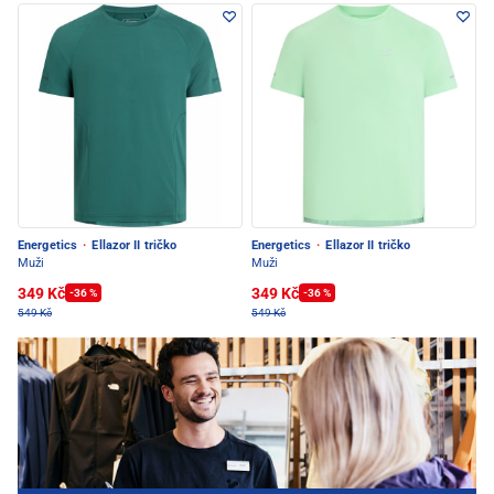
Energetics
·
Ellazor II tričko
Energetics
·
Ellazor II tričko
Muži
Muži
349 Kč
349 Kč
-36 %
-36 %
549 Kč
549 Kč