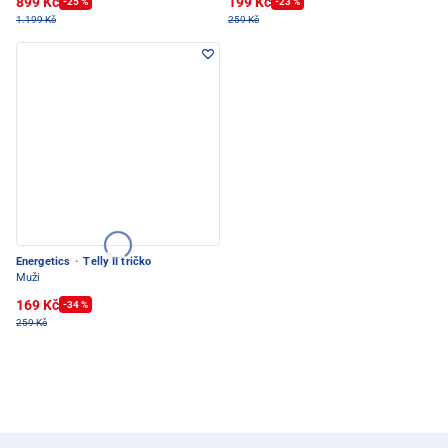
899 Kč
199 Kč
-25 %
-23 %
1.199 Kč
259 Kč
Energetics
·
Telly II tričko
Muži
169 Kč
-34 %
259 Kč