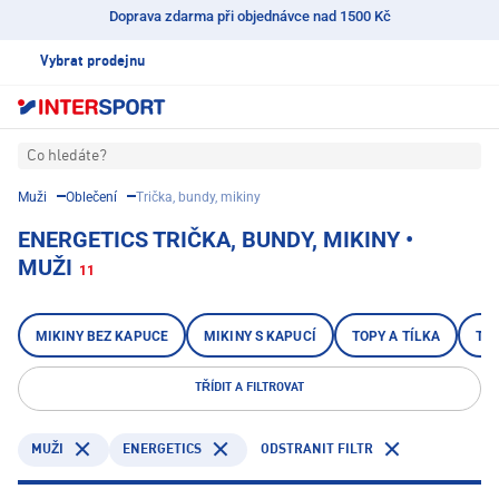
Doprava zdarma při objednávce nad 1500 Kč
Vybrat prodejnu
Co hledáte?
Muži
Oblečení
Trička, bundy, mikiny
ENERGETICS TRIČKA, BUNDY, MIKINY •
MUŽI
11
MIKINY BEZ KAPUCE
MIKINY S KAPUCÍ
TOPY A TÍLKA
TR
TŘÍDIT A FILTROVAT
ENERGETICS
ODSTRANIT FILTR
MUŽI