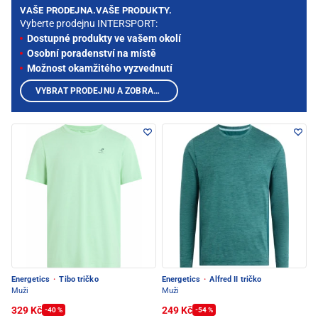
VAŠE PRODEJNA.VAŠE PRODUKTY.
Vyberte prodejnu INTERSPORT:
Dostupné produkty ve vašem okolí
Osobní poradenství na místě
Možnost okamžitého vyzvednutí
VYBRAT PRODEJNU A ZOBRAZIT PRODUKTY
Energetics
·
Tibo tričko
Energetics
·
Alfred II tričko
Muži
Muži
329 Kč
249 Kč
-40 %
-54 %