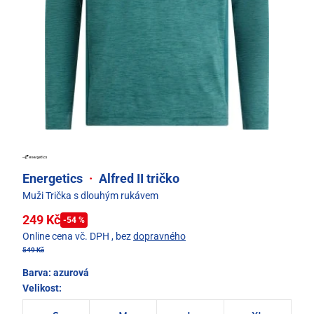
Energetics
·
Alfred II tričko
Muži Trička s dlouhým rukávem
249 Kč
-54 %
Online cena vč. DPH
, bez
dopravného
549 Kč
Barva:
azurová
Velikost: