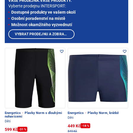
VAŠE PRODEJNA.VAŠE PRODUKTY.
Vyberte prodejnu INTERSPORT:
Dostupné produkty ve vašem okolí
Osobní poradenství na místě
Možnost okamžitého vyzvednutí
VYBRAT PRODEJNU A ZOBRAZIT PRODUKTY
Energetics
·
Plavky Norm s dlouhými
Energetics
·
Plavky Norm, krátké
nohavicemi
Děti
Děti
449 Kč
-18 %
599 Kč
-31 %
549 Kč