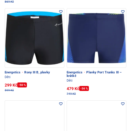
869 Kč
Energetics
·
Rony III B, plavky
Energetics
·
Plavky Port Trunks III –
krátké
Děti
Děti
299 Kč
-50 %
479 Kč
-36 %
599 Kč
749 Kč