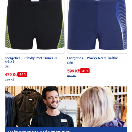
Energetics
·
Plavky Port Trunks III –
Energetics
·
Plavky Norm, krátké
krátké
Děti
Děti
599 Kč
-31 %
479 Kč
-36 %
869 Kč
749 Kč