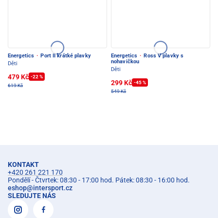
Energetics
·
Port II krátké plavky
Energetics
·
Ross V plavky s
nohavičkou
Děti
Děti
479 Kč
-22 %
299 Kč
-45 %
619 Kč
549 Kč
KONTAKT
+420 261 221 170
Pondělí - Čtvrtek: 08:30 - 17:00 hod. Pátek: 08:30 - 16:00 hod.
eshop
@
intersport.cz
SLEDUJTE NÁS