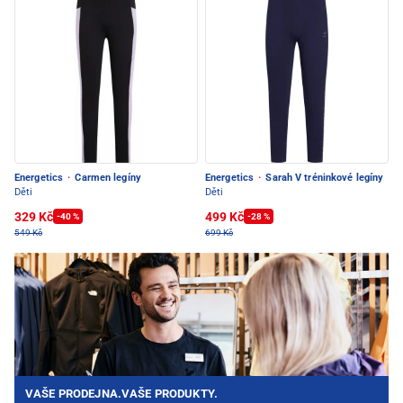
Energetics
·
Carmen legíny
Energetics
·
Sarah V tréninkové legíny
Děti
Děti
329 Kč
499 Kč
-40 %
-28 %
549 Kč
699 Kč
VAŠE PRODEJNA.VAŠE PRODUKTY.