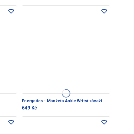
Energetics
·
Manžeta Ankle Writst závaží
649 Kč