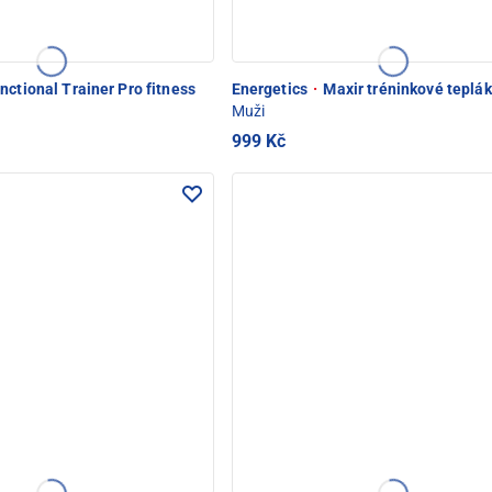
nctional Trainer Pro fitness
Energetics
·
Maxir tréninkové teplá
Muži
999 Kč