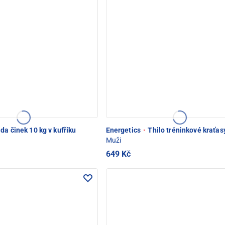
da činek 10 kg v kufříku
Energetics
·
Thilo tréninkové kraťas
Muži
649 Kč