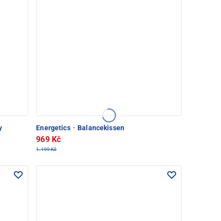
y
Energetics
·
Balancekissen
969 Kč
1.199 Kč