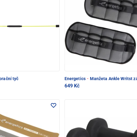
brační tyč
Energetics
·
Manžeta Ankle Writst z
649 Kč