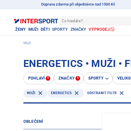
Doprava zdarma při objednávce nad 1500 Kč
Co hledáte?
ŽENY
MUŽI
DĚTI
SPORTY
ZNAČKY
VÝPRODEJ
Muži
ENERGETICS • MUŽI • 
POHLAVÍ
ZNAČKY
SPORTY
VELIK
1
1
ENERGETICS
ODSTRANIT FILTR
MUŽI
OBLEČENÍ