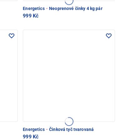
Energetics
·
Neoprenové činky 4 kg pár
999 Kč
Energetics
·
Činková tyč tvarovaná
999 Kč