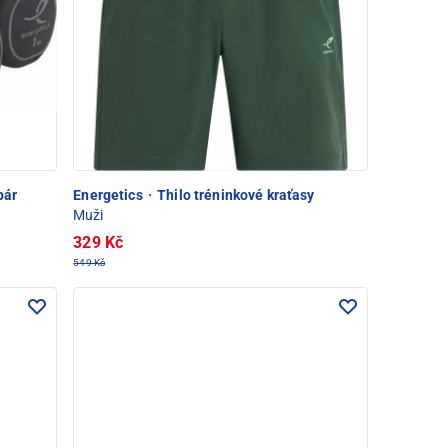
pár
Energetics
·
Thilo tréninkové kraťasy
Muži
329 Kč
549 Kč