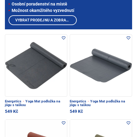
Osobní poradenství na místě
Možnost okamžitého vyzvednutí
VYBRAT PRODEJNU A ZOBRAZIT PRODUKTY
Energetics
·
Yoga Mat podložka na
Energetics
·
Yoga Mat podložka na
jógu s taškou
jógu s taškou
549 Kč
549 Kč