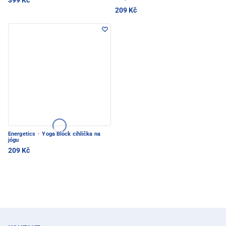
399 Kč
209 Kč
Energetics
·
Yoga Block cihlička na
jógu
209 Kč