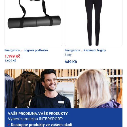
Energetics
·
Jógová podložka
Energetics
·
Kapinem legíny
Ženy
1.199 Kč
1.699 Kč
649 Kč
VAŠE PRODEJNA.VAŠE PRODUKTY.
Vyberte prodejnu INTERSPORT:
Dostupné produkty ve vašem okolí