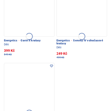
Energetics
·
Gavin II kraťasy
Energetics
·
Semmy IV volnočasové
kraťasy
Děti
Děti
399 Kč
249 Kč
549 Kč
499 Kč