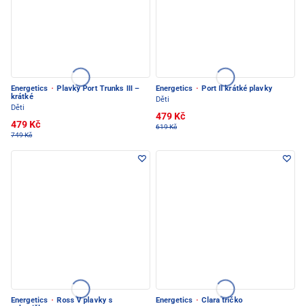
Energetics
·
Plavky Port Trunks III –
Energetics
·
Port II krátké plavky
krátké
Děti
Děti
479 Kč
479 Kč
619 Kč
749 Kč
Energetics
·
Ross V plavky s
Energetics
·
Clara tričko