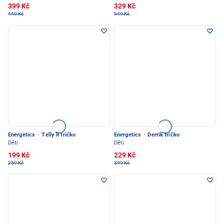
399 Kč
329 Kč
449 Kč
549 Kč
Energetics
·
Telly II tričko
Energetics
·
Derrik tričko
Děti
Děti
199 Kč
229 Kč
259 Kč
399 Kč