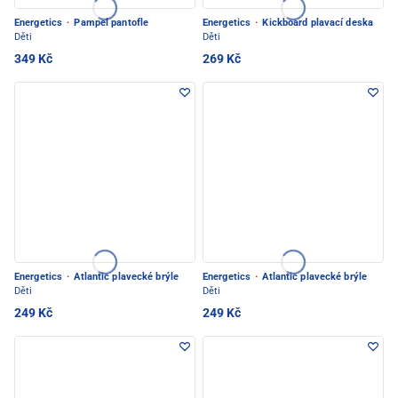
Energetics
·
Pampel pantofle
Energetics
·
Kickboard plavací deska
Děti
Děti
349 Kč
269 Kč
Energetics
·
Atlantic plavecké brýle
Energetics
·
Atlantic plavecké brýle
Děti
Děti
249 Kč
249 Kč