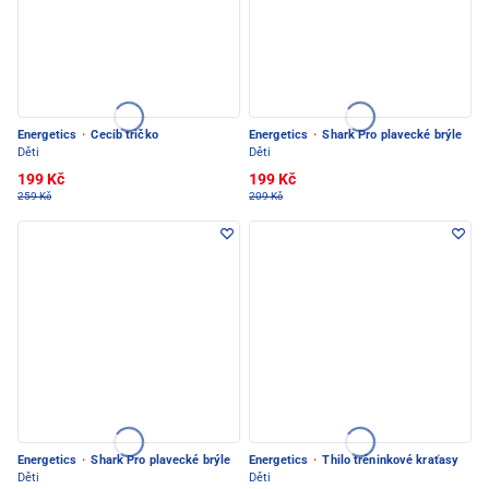
Energetics
·
Cecib tričko
Energetics
·
Shark Pro plavecké brýle
Děti
Děti
199 Kč
199 Kč
259 Kč
209 Kč
Energetics
·
Shark Pro plavecké brýle
Energetics
·
Thilo tréninkové kraťasy
Děti
Děti