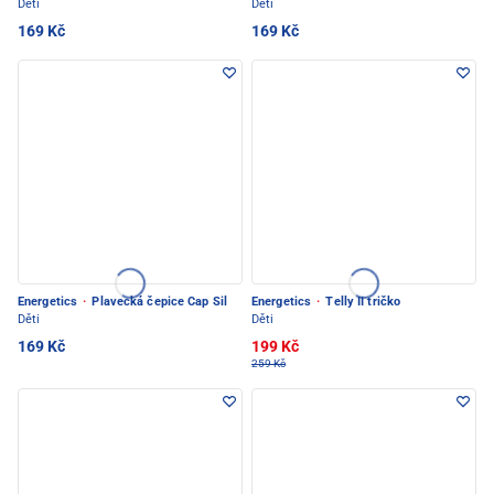
Děti
Děti
169 Kč
169 Kč
Energetics
·
Plavecká čepice Cap Sil
Energetics
·
Telly II tričko
Děti
Děti
169 Kč
199 Kč
259 Kč