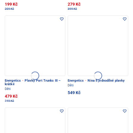
199 Kč
279 Kč
209 Kč
399 Kč
Energetics
·
Plavky Port Trunks III –
Energetics
·
Nina II jednodílné plavky
krátké
Děti
Děti
549 Kč
479 Kč
749 Kč