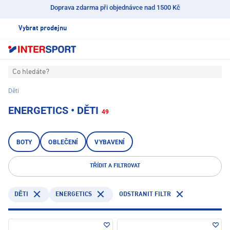
Doprava zdarma při objednávce nad 1500 Kč
Vybrat prodejnu
Co hledáte?
Děti
ENERGETICS • DĚTI
49
BOTY
OBLEČENÍ
VYBAVENÍ
TŘÍDIT A FILTROVAT
ENERGETICS
ODSTRANIT FILTR
DĚTI