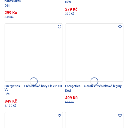
nohavičkou
Děti
Děti
279 Kč
299 Kč
399 Kč
549 Kč
Energetics
·
Tréninkové boty Elexir XIII
Energetics
·
Sarah V tréninkové legíny
VL
Děti
Děti
499 Kč
849 Kč
699 Kč
1.199 Kč