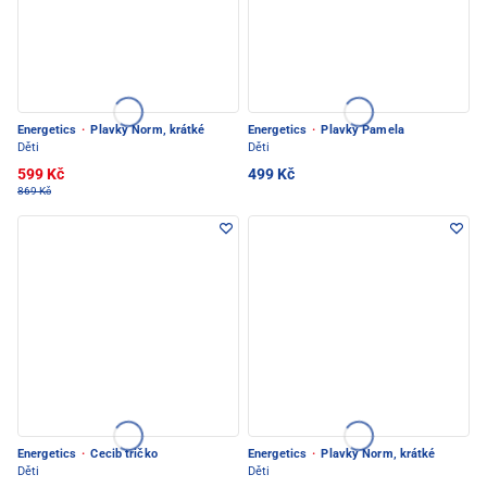
Energetics
·
Plavky Norm, krátké
Energetics
·
Plavky Pamela
Děti
Děti
599 Kč
499 Kč
869 Kč
Energetics
·
Cecib tričko
Energetics
·
Plavky Norm, krátké
Děti
Děti