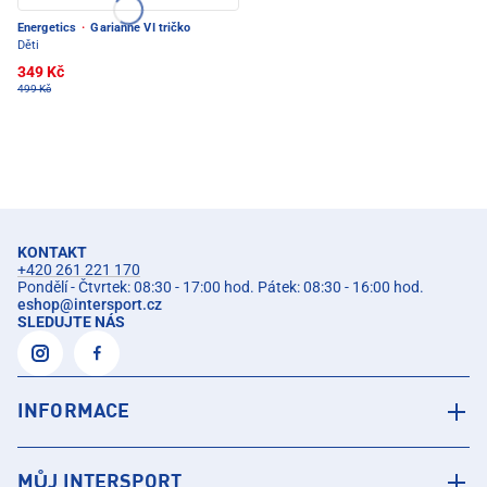
Energetics
·
Garianne VI tričko
Děti
349 Kč
499 Kč
KONTAKT
+420 261 221 170
Pondělí - Čtvrtek: 08:30 - 17:00 hod. Pátek: 08:30 - 16:00 hod.
eshop
@
intersport.cz
SLEDUJTE NÁS
INFORMACE
MŮJ INTERSPORT