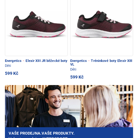
Energetics
·
Elexir XIII JR běžecké boty
Energetics
·
Tréninkové boty Elexir XIII
VL
Děti
Děti
599 Kč
599 Kč
VAŠE PRODEJNA.VAŠE PRODUKTY.