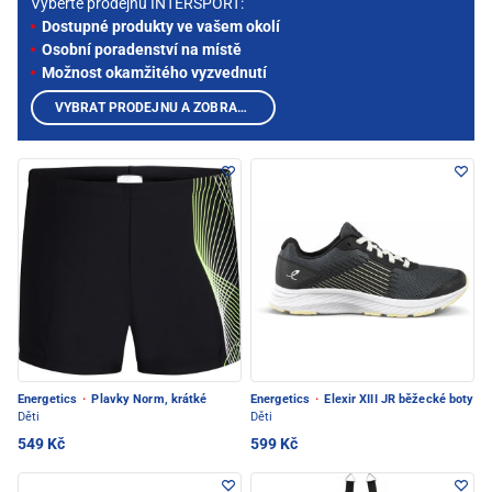
Vyberte prodejnu INTERSPORT:
Dostupné produkty ve vašem okolí
Osobní poradenství na místě
Možnost okamžitého vyzvednutí
VYBRAT PRODEJNU A ZOBRAZIT PRODUKTY
Energetics
·
Plavky Norm, krátké
Energetics
·
Elexir XIII JR běžecké boty
Děti
Děti
549 Kč
599 Kč