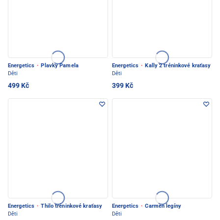
Energetics
·
Plavky Pamela
Energetics
·
Kally 2 tréninkové kraťasy
Děti
Děti
499 Kč
399 Kč
Energetics
·
Thilo tréninkové kraťasy
Energetics
·
Carmen legíny
Děti
Děti