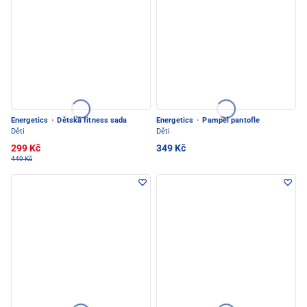
Energetics
·
Dětská fitness sada
Energetics
·
Pampel pantofle
Děti
Děti
299 Kč
349 Kč
449 Kč