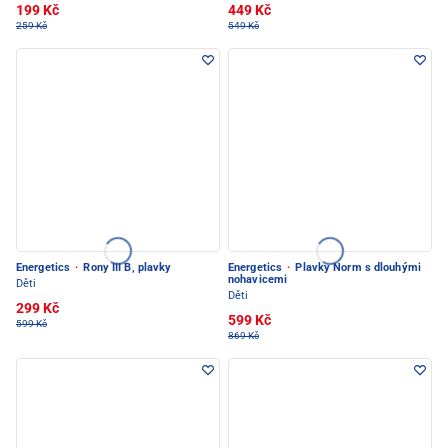
199 Kč
449 Kč
259 Kč
549 Kč
Energetics
·
Rony III B, plavky
Energetics
·
Plavky Norm s dlouhými
nohavicemi
Děti
Děti
299 Kč
599 Kč
599 Kč
869 Kč