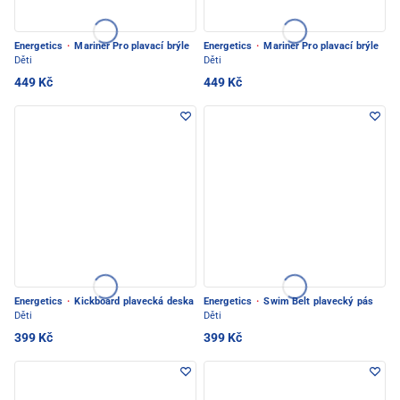
Energetics
·
Mariner Pro plavací brýle
Energetics
·
Mariner Pro plavací brýle
Děti
Děti
449 Kč
449 Kč
Energetics
·
Kickboard plavecká deska
Energetics
·
Swim Belt plavecký pás
Děti
Děti
399 Kč
399 Kč