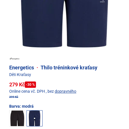
Energetics
·
Thilo tréninkové kraťasy
Děti Kraťasy
279 Kč
-30 %
Online cena vč. DPH
, bez
dopravného
399 Kč
Barva:
modrá