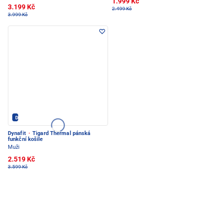
1.999 Kč
3.199 Kč
2.499 Kč
3.999 Kč
Dynafit - PEC POD SNĚŽKOU
Dynafit
·
Tigard Thermal pánská
funkční košile
Muži
2.519 Kč
3.599 Kč