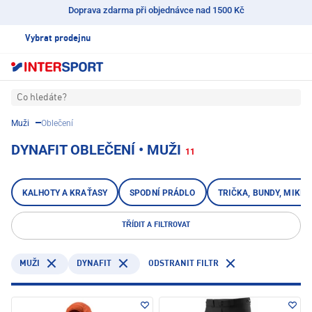
Doprava zdarma při objednávce nad 1500 Kč
Vybrat prodejnu
Co hledáte?
Muži
Oblečení
DYNAFIT OBLEČENÍ • MUŽI
11
KALHOTY A KRAŤASY
SPODNÍ PRÁDLO
TRIČKA, BUNDY, MIKIN
TŘÍDIT A FILTROVAT
DYNAFIT
ODSTRANIT FILTR
MUŽI