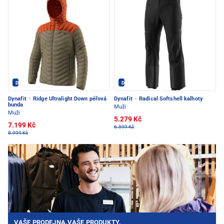
Dynafit - PEC POD SNĚŽKOU
Dynafit - PEC POD SNĚŽKOU
Dynafit
·
Ridge Ultralight Down péřová
Dynafit
·
Radical Softshell kalhoty
bunda
Muži
Muži
5.279 Kč
7.199 Kč
6.599 Kč
8.999 Kč
VAŠE PRODEJNA.VAŠE PRODUKTY.