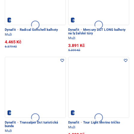
Dynafit - PEC POD SNĚŽKOU
Dynafit - PEC POD SNĚŽKOU
Dynafit
·
Radical Softshell kalhoty
Dynafit
·
Mercury DST LONG kalhoty
na lyžařské túry
Muži
Muži
4.465 Kč
3.891 Kč
6.379 Kč
5.399 Kč
Dynafit - PEC POD SNĚŽKOU
Dynafit - PEC POD SNĚŽKOU
Dynafit
·
Transalper Dst turistická
Dynafit
·
Tour Light Merino tričko
bunda
Muži
Muži