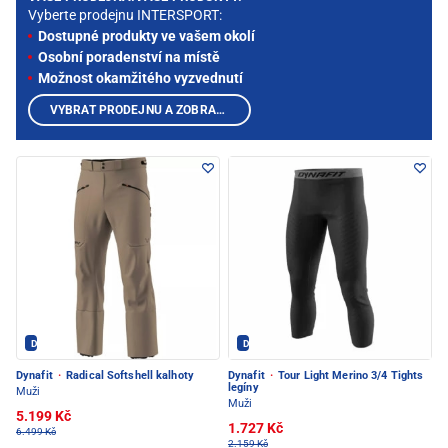
Vyberte prodejnu INTERSPORT:
Dostupné produkty ve vašem okolí
Osobní poradenství na místě
Možnost okamžitého vyzvednutí
VYBRAT PRODEJNU A ZOBRAZIT PRODUKTY
Dynafit - PEC POD SNĚŽKOU
Dynafit - PEC POD SNĚŽKOU
Dynafit
·
Radical Softshell kalhoty
Dynafit
·
Tour Light Merino 3/4 Tights
legíny
Muži
Muži
5.199 Kč
1.727 Kč
6.499 Kč
2.159 Kč