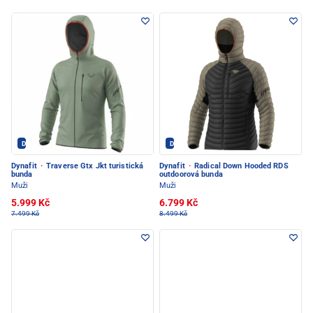
Dynafit - PEC POD SNĚŽKOU
Dynafit - PEC POD SNĚŽKOU
Dynafit
·
Traverse Gtx Jkt turistická
Dynafit
·
Radical Down Hooded RDS
bunda
outdoorová bunda
Muži
Muži
5.999 Kč
6.799 Kč
7.499 Kč
8.499 Kč