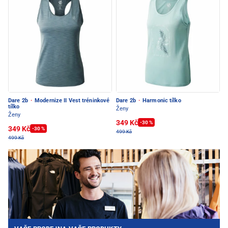
Dare 2b
·
Modernize II Vest tréninkové
Dare 2b
·
Harmonic tílko
tílko
Ženy
Ženy
349 Kč
-30 %
349 Kč
-30 %
499 Kč
499 Kč