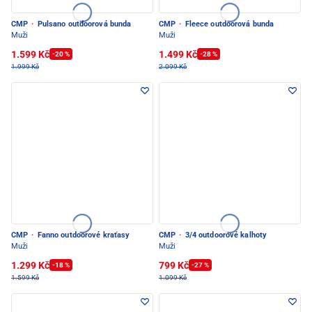
CMP
·
Pulsano outdoorová bunda
CMP
·
Fleece outdoorová bunda
Muži
Muži
1.599 Kč
1.499 Kč
-20 %
-28 %
1.999 Kč
2.099 Kč
CMP
·
Fanno outdoorové kraťasy
CMP
·
3/4 outdoorové kalhoty
Muži
Muži
1.299 Kč
799 Kč
-18 %
-27 %
1.599 Kč
1.099 Kč