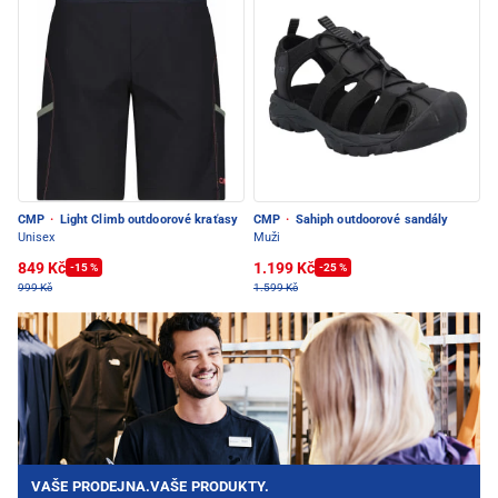
CMP
·
Light Climb outdoorové kraťasy
CMP
·
Sahiph outdoorové sandály
Unisex
Muži
849 Kč
1.199 Kč
-15 %
-25 %
999 Kč
1.599 Kč
VAŠE PRODEJNA.VAŠE PRODUKTY.