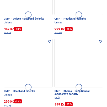
CMP
·
Unisex Headband čelenka
CMP
·
Headband čelenka
Unisex
Unisex
349 Kč
299 Kč
-30 %
-33 %
499 Kč
449 Kč
CMP
·
Headband čelenka
CMP
·
Khoros Hiking Sandal
outdoorové sandály
Unisex
Muži
299 Kč
-33 %
999 Kč
-37 %
449 Kč