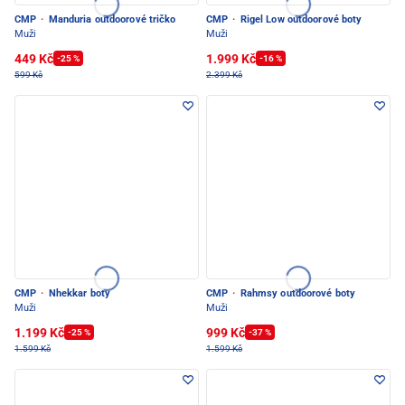
CMP
·
Manduria outdoorové tričko
CMP
·
Rigel Low outdoorové boty
Muži
Muži
449 Kč
1.999 Kč
-25 %
-16 %
599 Kč
2.399 Kč
CMP
·
Nhekkar boty
CMP
·
Rahmsy outdoorové boty
Muži
Muži
1.199 Kč
999 Kč
-25 %
-37 %
1.599 Kč
1.599 Kč