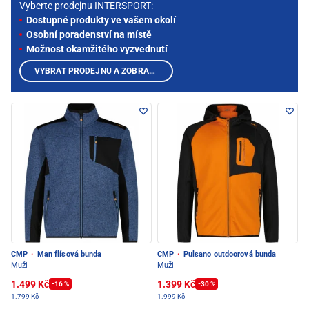
Vyberte prodejnu INTERSPORT:
Dostupné produkty ve vašem okolí
Osobní poradenství na místě
Možnost okamžitého vyzvednutí
VYBRAT PRODEJNU A ZOBRAZIT PRODUKTY
CMP
·
Man flísová bunda
CMP
·
Pulsano outdoorová bunda
Muži
Muži
1.499 Kč
1.399 Kč
-16 %
-30 %
1.799 Kč
1.999 Kč