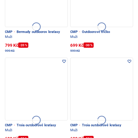
CMP
·
Bermudy outdoorov kraťasy
CMP
·
Outdoorové tričko
Muži
Muži
799 Kč
699 Kč
-20 %
-30 %
999 Kč
999 Kč
CMP
·
Troia outdoorové kraťasy
CMP
·
Troia outdoorové kraťasy
Muži
Muži