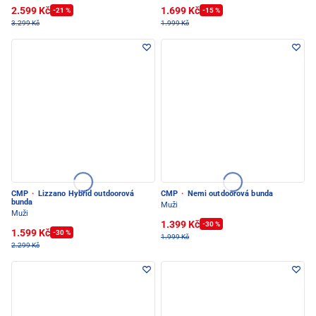
2.599 Kč
1.699 Kč
-21 %
-15 %
3.299 Kč
1.999 Kč
CMP
·
Lizzano Hybrid outdoorová
CMP
·
Nemi outdoorová bunda
bunda
Muži
Muži
1.399 Kč
-30 %
1.599 Kč
-30 %
1.999 Kč
2.299 Kč