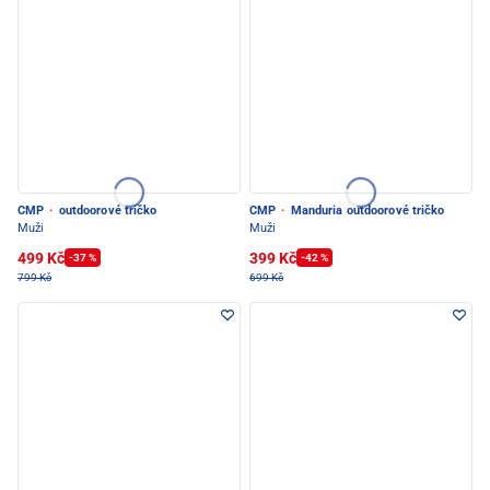
CMP
·
outdoorové tričko
CMP
·
Manduria outdoorové tričko
Muži
Muži
499 Kč
399 Kč
-37 %
-42 %
799 Kč
699 Kč