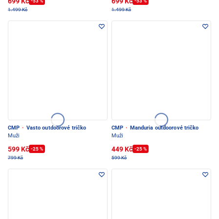
699 Kč
699 Kč
-53 %
-53 %
1.499 Kč
1.499 Kč
CMP
·
Vasto outdoorové tričko
CMP
·
Manduria outdoorové tričko
Muži
Muži
599 Kč
449 Kč
-25 %
-25 %
799 Kč
599 Kč