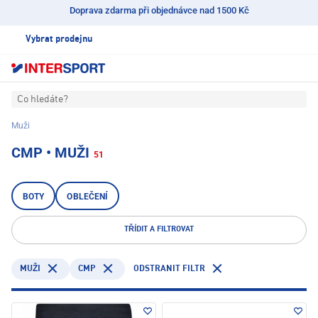
Doprava zdarma při objednávce nad 1500 Kč
Vybrat prodejnu
Co hledáte?
Muži
CMP • MUŽI
51
BOTY
OBLEČENÍ
TŘÍDIT A FILTROVAT
CMP
ODSTRANIT FILTR
MUŽI