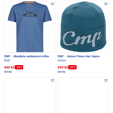
CMP
·
Manduria outdoorové tričko
CMP
·
Unisex Fleece Hat čepice
Muži
Unisex
449 Kč
399 Kč
-25 %
-27 %
599 Kč
549 Kč