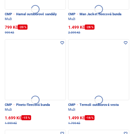
CMP
·
Hamal outdoorové sandály
CMP
·
Man Jacket fleecová bunda
Muži
Muži
799 Kč
1.499 Kč
-20 %
-28 %
999 Kč
2.099 Kč
CMP
·
Pineto fleecová bunda
CMP
·
Termoli outdoorová vesta
Muži
Muži
1.699 Kč
1.499 Kč
-15 %
-16 %
1.999 Kč
1.799 Kč