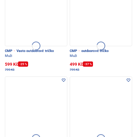
CMP
·
Vasto outdoorové tričko
CMP
·
outdoorové tričko
Muži
Muži
599 Kč
499 Kč
-25 %
-37 %
799 Kč
799 Kč