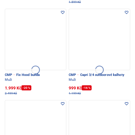
1.599 Kč
CMP
·
Fix Hood bunda
CMP
·
Capri 3/4 outdoorové kalhoty
Muži
Muži
1.999 Kč
999 Kč
-20 %
-16 %
2.499 Kč
1.199 Kč