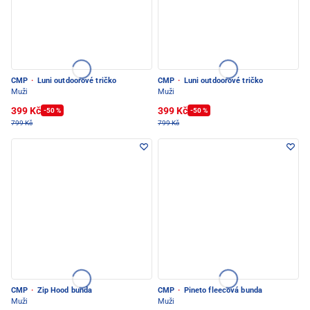
CMP
·
Luni outdoorové tričko
CMP
·
Luni outdoorové tričko
Muži
Muži
399 Kč
399 Kč
-50 %
-50 %
799 Kč
799 Kč
CMP
·
Zip Hood bunda
CMP
·
Pineto fleecová bunda
Muži
Muži