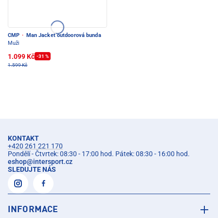
CMP
·
Man Jacket outdoorová bunda
Muži
1.099 Kč
-31 %
1.599 Kč
KONTAKT
+420 261 221 170
Pondělí - Čtvrtek: 08:30 - 17:00 hod. Pátek: 08:30 - 16:00 hod.
eshop
@
intersport.cz
SLEDUJTE NÁS
INFORMACE