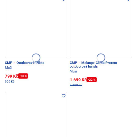
CMP
·
Outdoorové tričko
CMP
·
Melange Clima Protect
outdoorová bunda
Muži
Muži
799 Kč
-20 %
1.699 Kč
-22 %
999 Kč
2.199 Kč