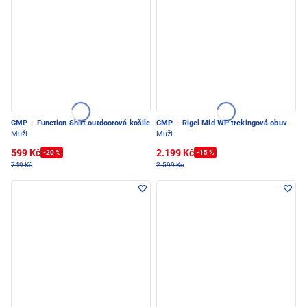
CMP
·
Function Shirt outdoorová košile
CMP
·
Rigel Mid WP trekingová obuv
Muži
Muži
599 Kč
2.199 Kč
-20 %
-15 %
749 Kč
2.599 Kč