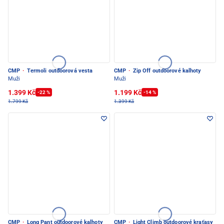
CMP
·
Termoli outdoorová vesta
CMP
·
Zip Off outdoorové kalhoty
Muži
Muži
1.399 Kč
1.199 Kč
-22 %
-14 %
1.799 Kč
1.399 Kč
CMP
·
Long Pant outdoorové kalhoty
CMP
·
Light Climb outdoorové kraťasy