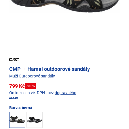
CMP
·
Hamal outdoorové sandály
Muži Outdoorové sandály
799 Kč
-20 %
Online cena vč. DPH
, bez
dopravného
999 Kč
Barva:
černá